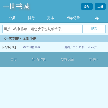
一世书城
登陆
注册
分类
排行
完本
阅读记录
书架
《一枝酌酌》全部小说
[经典小说]
春香阁艳事录
连婉儿晋升红牌 三dong齐开
07-08
首页
我的书架
阅读记录
顶部↑