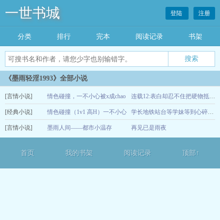
一世书城
登陆
注册
分类
排行
完本
阅读记录
书架
《墨雨轻淫1993》全部小说
[言情小说]
情色碰撞，一不小心被x成chao
连载12:表白却忍不住把硬物抵在她小腹上的夜晚
[经典小说]
喷roub器
情色碰撞（1v1 高H）一不小心
05-17
学长地铁站台等学妹等到心碎，超暴露巨ru把他瞬间从失望gan到硬邦邦
[言情小说]
被爆cao
墨雨人间——都市小温存
再见已是雨夜
03-20
03-04
首页
我的书架
阅读记录
顶部↑