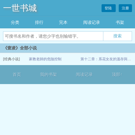
一世书城
登陆
注册
分类
排行
完本
阅读记录
书架
《壹凌》全部小说
[经典小说]
家教老師的危險控制
第十二章：系花女友的溫存與心不在焉的假面
07-07
首页
我的书架
阅读记录
顶部↑