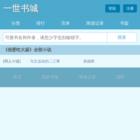
一世书城
登陆
注册
分类
排行
完本
阅读记录
书架
《很爱吃大蒜》全部小说
[同人小说]
与文远叔的二三事
新婚夜
07-09
首页
我的书架
阅读记录
顶部↑