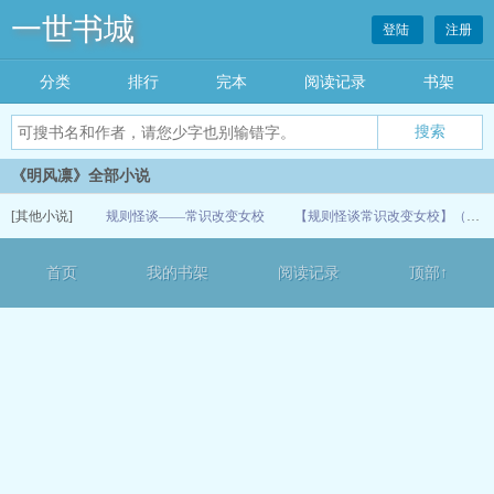
一世书城
登陆
注册
分类
排行
完本
阅读记录
书架
《明风凛》全部小说
[其他小说]
规则怪谈——常识改变女校
【规则怪谈常识改变女校】（9）
06-02
首页
我的书架
阅读记录
顶部↑