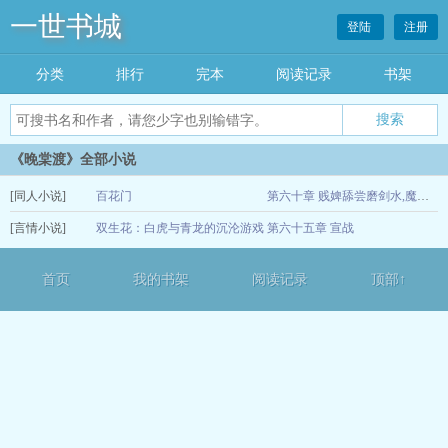
一世书城
登陆
注册
分类
排行
完本
阅读记录
书架
《晚棠渡》全部小说
[同人小说]
百花门
第六十章 贱婢舔尝磨剑水,魔君再育种田经
[言情小说]
双生花：白虎与青龙的沉沦游戏
第六十五章 宣战
02-10
02-10
首页
我的书架
阅读记录
顶部↑