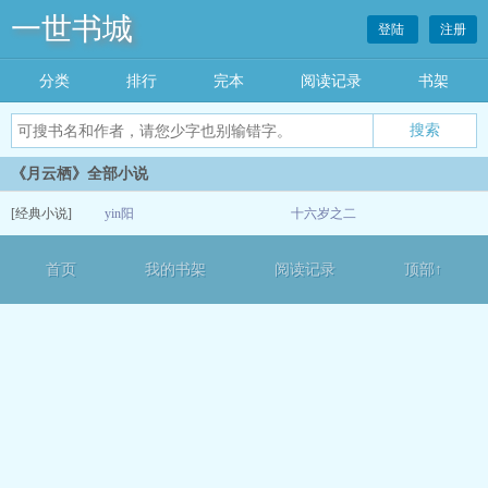
一世书城
登陆
注册
分类
排行
完本
阅读记录
书架
《月云栖》全部小说
[经典小说]
yin阳
十六岁之二
05-15
首页
我的书架
阅读记录
顶部↑