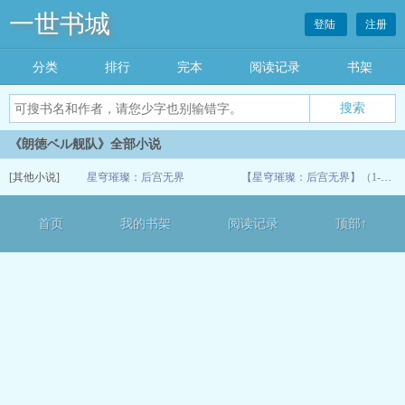
一世书城
登陆
注册
分类
排行
完本
阅读记录
书架
《朗徳ベル舰队》全部小说
[其他小说]
星穹璀璨：后宫无界
【星穹璀璨：后宫无界】（1-2）
06-02
首页
我的书架
阅读记录
顶部↑