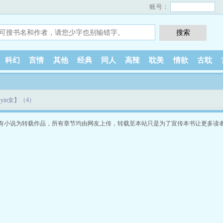
账号：
科幻
言情
其他
经典
同人
高辣
耽美
情欲
古耽
yin女】（4）
有小说为转载作品，所有章节均由网友上传，转载至本站只是为了宣传本书让更多读