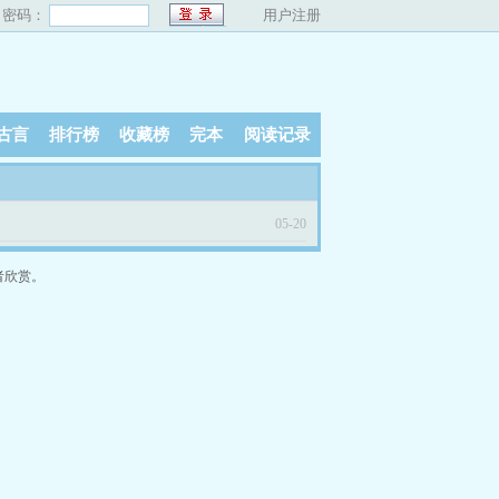
密码：
用户注册
古言
排行榜
收藏榜
完本
阅读记录
05-20
者欣赏。