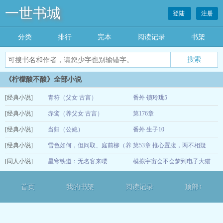
一世书城
登陆
注册
分类
排行
完本
阅读记录
书架
《柠檬酸不酸》全部小说
[经典小说]
青符（父女 古言）
番外 锁玲珑5
[经典小说]
赤鸾（养父女 古言）
第176章
05-18
[经典小说]
当归（公媳）
番外 生子10
08-28
[经典小说]
雪色如何，但问取、庭前柳（养
第53章 推心置腹，两不相疑
02-04
[同人小说]
父女 古言）
星穹铁道：无名客来喽
模拟宇宙会不会梦到电子大猫
12-24
11-05
首页
我的书架
阅读记录
顶部↑