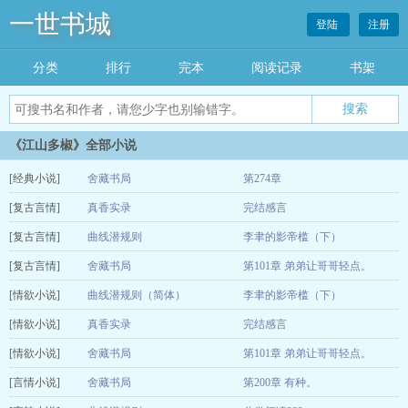
一世书城
登陆
注册
分类
排行
完本
阅读记录
书架
《江山多椒》全部小说
[经典小说]
舍藏书局
第274章
[复古言情]
真香实录
完结感言
04-28
[复古言情]
曲线潜规则
李聿的影帝槛（下）
09-23
[复古言情]
舍藏书局
第101章 弟弟让哥哥轻点。
09-23
[情欲小说]
曲线潜规则（简体）
李聿的影帝槛（下）
09-16
[情欲小说]
真香实录
完结感言
08-24
[情欲小说]
舍藏书局
第101章 弟弟让哥哥轻点。
08-24
[言情小说]
舍藏书局
第200章 有种。
08-12