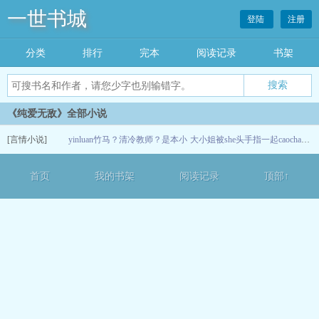
一世书城
登陆
注册
分类
排行
完本
阅读记录
书架
《纯爱无敌》全部小说
[言情小说]
yinluan竹马？清冷教师？是本小
大小姐被she头手指一起caochao喷
姐的狗狗牌按摩bang
06-13
首页
我的书架
阅读记录
顶部↑