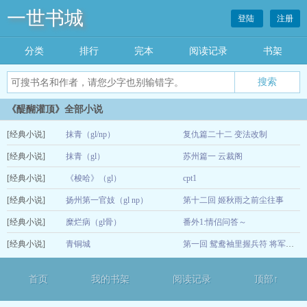
一世书城
登陆
注册
分类
排行
完本
阅读记录
书架
《醍醐灌顶》全部小说
[经典小说]
抹青（gl/np）
复仇篇二十二 变法改制
[经典小说]
抹青（gl）
苏州篇一 云裁阁
05-13
[经典小说]
《梭哈》（gl）
cpt1
08-30
[经典小说]
扬州第一官妓（gl np）
第十二回 姬秋雨之前尘往事
04-21
[经典小说]
糜烂病（gl骨）
番外1:情侣问答～
12-23
[经典小说]
青铜城
11-30
第一回 鸳鸯袖里握兵符 将军何必是丈夫
08-02
首页
我的书架
阅读记录
顶部↑