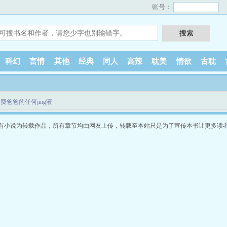
账号：
科幻
言情
其他
经典
同人
高辣
耽美
情欲
古耽
费爸爸的任何jing液
有小说为转载作品，所有章节均由网友上传，转载至本站只是为了宣传本书让更多读