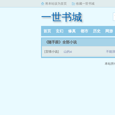
将本站设为首页
收藏一世书城
一世书城
首页
玄幻
修真
都市
历史
网游
《随手跟》全部小说
[言情小说]
山的ai
不能浪
本站所