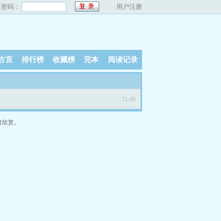
密码：
用户注册
古言
排行榜
收藏榜
完本
阅读记录
11-06
者欣赏。