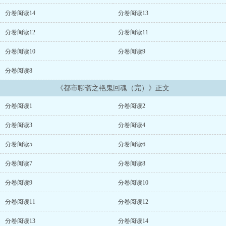
的模样，孟晓阳便觉得工作中的一切辛苦付出都 是值得的。 轻轻在妻
子光洁的额头上吻了一下，孟晓阳也准备休息，林梦不经意地翻了 个
分卷阅读14
分卷阅读13
身，盖在身上的薄毯从身上滑下，又被她随脚蹬到了地上。 孟晓阳不
觉莞尔，已经是六岁孩子的妈妈了，睡觉还像个孩子般不老实，他 俯
分卷阅读12
分卷阅读11
身拾起被子，准备为妻子盖好，抬眼间却被眼前的一片春光所吸
引。...
分卷阅读10
分卷阅读9
分卷阅读8
《都市聊斋之艳鬼回魂（完）》正文
分卷阅读1
分卷阅读2
分卷阅读3
分卷阅读4
分卷阅读5
分卷阅读6
分卷阅读7
分卷阅读8
分卷阅读9
分卷阅读10
分卷阅读11
分卷阅读12
分卷阅读13
分卷阅读14