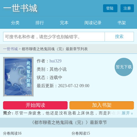
一世书城
登陆
注册
分类
排行
完本
阅读记录
书架
一世书城
> 都市聊斋之艳鬼回魂（完）最新章节列表
作者：
hui329
暂无下载
类别：其他小说
状态：连载中
最后更新：2023-07-12 09:00
开始阅读
加入书架
简介:
尽管一身疲惫，他还是没有急着上床休息，而是蹲在床边借着
展开
»
月色细细端详 着ai妻林梦，已经快三十岁的妻子即便在沉睡中，还是
《都市聊斋之艳鬼回魂（完）》最新章节
那么漂亮迷人，不愧是当 年校园里的一枝花，能在当年的一众追求的
校草中脱颖而出，孟晓阳满腔自豪， 每当看见她们母子二人幸福安详
分卷阅读16
分卷阅读15