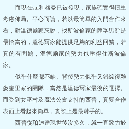
而現在sai利格曼已被發現，家族確實得慎重
考慮佈局。平心而論，若以最簡單的入門合作來
看，對溫德爾家來說，找斯波倫家的薩孚男爵是
最恰當的，溫德爾家能提供足夠的利益回饋，若
真的有問題，溫德爾家的勢力也壓得住斯波倫
家。
似乎什麼都不缺、背後勢力似乎又錯綜復雜
麥奎里家的團隊，當然是溫德爾家最後的選擇。
而受到女巫村及魔法公會支持的西普，真要合作
表面上看起來簡單，實際上是最棘手的。
西普從珀迪達現世後沒多久，就一直致力於