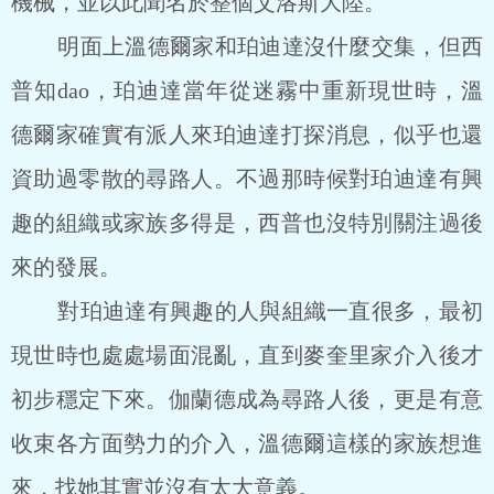
機械，並以此聞名於整個艾洛斯大陸。
明面上溫德爾家和珀迪達沒什麼交集，但西
普知dao，珀迪達當年從迷霧中重新現世時，溫
德爾家確實有派人來珀迪達打探消息，似乎也還
資助過零散的尋路人。不過那時候對珀迪達有興
趣的組織或家族多得是，西普也沒特別關注過後
來的發展。
對珀迪達有興趣的人與組織一直很多，最初
現世時也處處場面混亂，直到麥奎里家介入後才
初步穩定下來。伽蘭德成為尋路人後，更是有意
收束各方面勢力的介入，溫德爾這樣的家族想進
來，找她其實並沒有太大意義。