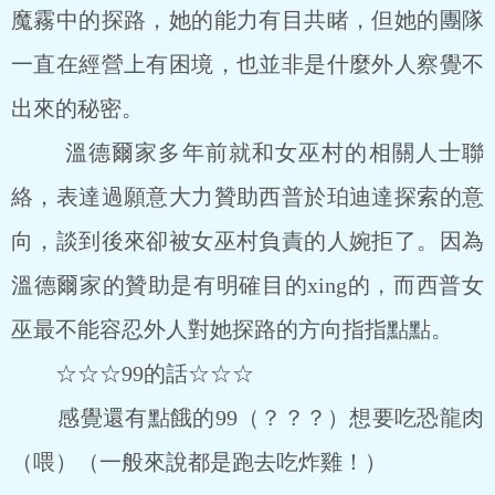
魔霧中的探路，她的能力有目共睹，但她的團隊
一直在經營上有困境，也並非是什麼外人察覺不
出來的秘密。
溫德爾家多年前就和女巫村的相關人士聯
絡，表達過願意大力贊助西普於珀迪達探索的意
向，談到後來卻被女巫村負責的人婉拒了。因為
溫德爾家的贊助是有明確目的xing的，而西普女
巫最不能容忍外人對她探路的方向指指點點。
☆☆☆99的話☆☆☆
感覺還有點餓的99（？？？）想要吃恐龍肉
（喂）（一般來說都是跑去吃炸雞！）