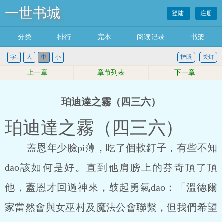
一世书城
登陆
注册
分类
排行
完本
阅读记录
书架
字:
大
中
小
护眼
关灯
上一章
章节列表
下一章
珀迪達之霧（四三六）
珀迪達之霧（四三六）
蓋恩年少臉pi薄，吃了個軟釘子，有些不知
dao該如何是好。直到他肩膀上的芬奇頂了頂
他，蓋恩才回過神來，鼓起勇氣dao：「溫德爾
家當然會與女巫村及魔法公會聯繫，但我們希望