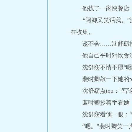
他找了一家快餐店，买
“阿卿又笑话我。”沈
在收集。
该不会……沈舒窈抬t
他自己平时对饮食没
沈舒窈不情不愿“嗯”一
裴时卿敲一下她的tou
沈舒窈点tou：“写
裴时卿抄着手看她，打
沈舒窈看他一眼：“那
“嗯。”裴时卿笑一声