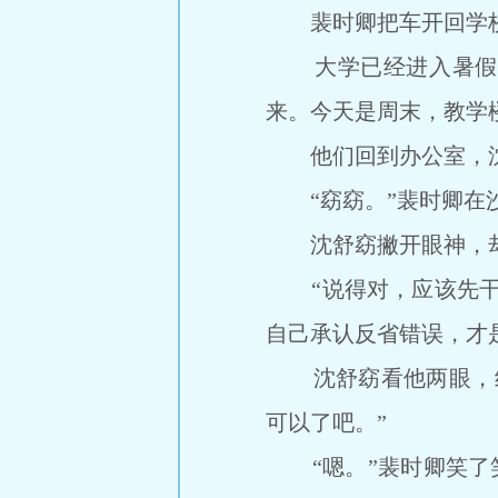
裴时卿把车开回学校
大学已经进入暑假，
来。今天是周末，教学
他们回到办公室，沈舒
“窈窈。”裴时卿在沙
沈舒窈撇开眼神，却理
“说得对，应该先干正
自己承认反省错误，才
沈舒窈看他两眼，终
可以了吧。”
“嗯。”裴时卿笑了笑