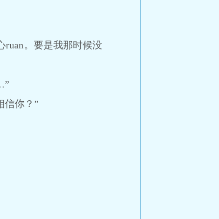
心ruan。要是我那时候没
”
信你？”
。