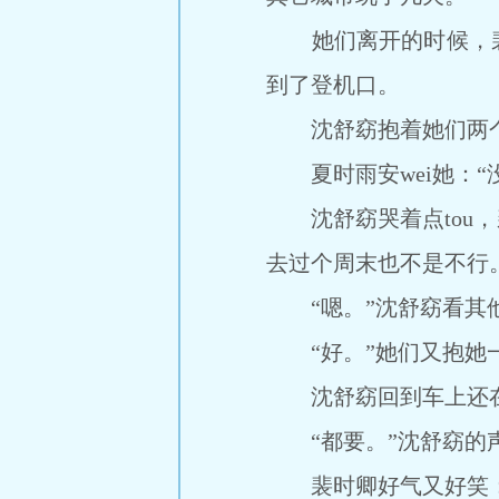
她们离开的时候，裴
到了登机口。
沈舒窈抱着她们两个
夏时雨安wei她：“
沈舒窈哭着点tou，
去过个周末也不是不行
“嗯。”沈舒窈看其他
“好。”她们又抱她
沈舒窈回到车上还在抽
“都要。”沈舒窈的声
裴时卿好气又好笑：