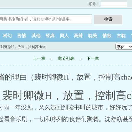
账号：
科幻
言情
其他
经典
同人
高辣
耽美
情欲
古耽
时卿微H，放置，控制高chao）
上一章
←
章节列表
→
下一章
省的理由（裴时卿微H，放置，控制高cha
裴时卿微H，放置，控制高ch
雨一年没见，又久违回到读书时的城市，好好玩了
看音乐剧，一切和序列的伙伴们聚餐。沈舒窈甚至