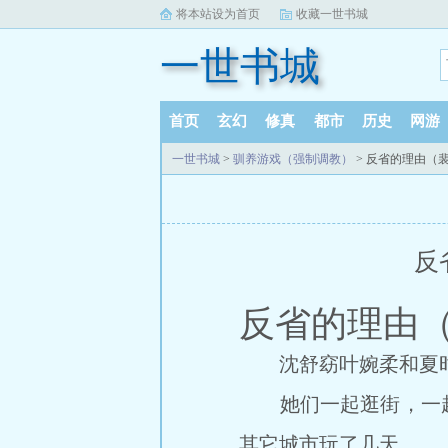
将本站设为首页
收藏一世书城
一世书城
首页
玄幻
修真
都市
历史
网游
一世书城
>
驯养游戏（强制调教）
> 反省的理由（裴
反
反省的理由（
沈舒窈叶婉柔和夏时
她们一起逛街，一起
其它城市玩了几天。