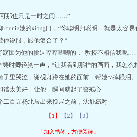
那也只是一时之间……”
unie她的xiong口，“你聪明归聪明，就是太容易
被他说服，跟他复合了？”
窈因为他的挑逗哼哼唧唧的，“教授不相信我呢……
裴时卿轻笑一声，“让我看到那样的画面，我怎么相
里哭泣，谢砚舟蹲在她的面前，帮她ca掉眼泪
谐太美好，让他一瞬间就起了警戒心。
二百五杨北辰出来搅局之前，沈舒窈对
【1】
【2】
【3】
『加入书签，方便阅读』