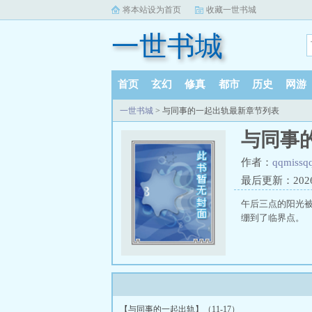
将本站设为首页
收藏一世书城
一世书城
首页
玄幻
修真
都市
历史
网游
一世书城
> 与同事的一起出轨最新章节列表
与同事
作者：
qqmissq
最后更新：2026-0
午后三点的阳光被
绷到了临界点。
【与同事的一起出轨】（11-17）