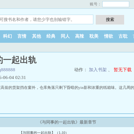
账号：
科幻
言情
其他
经典
同人
高辣
耽美
情欲
古耽
的一起出轨
q888888
动作：
加入书架
、
暂无下载
6-04 02:31
高耸的货架挡在窗外，仓库角落只剩下昏暗的yin影和浓重的纸箱味。这几周
《与同事的一起出轨》最新章节
【与同事的一起出轨】（1-10）