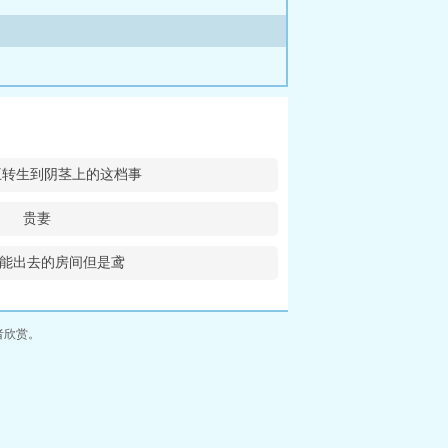
王转生到阴茎上的这档事
贵妻
s不能出去的房间但是鸢
者欣赏。