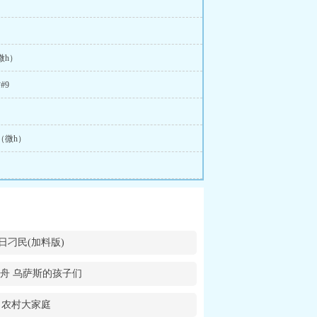
微h）
#9
焰（微h）
日刁民(加料版)
舟 乌萨斯的孩子们
农村大家庭