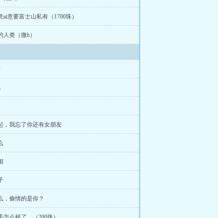
能凭ai意要富士山私有（1700珠）
怪的人类（微h）
赛
他
器
不起，我忘了你还有女朋友
么
闹
子
什么，偷情的是你？
的手怎么样了。（200珠）