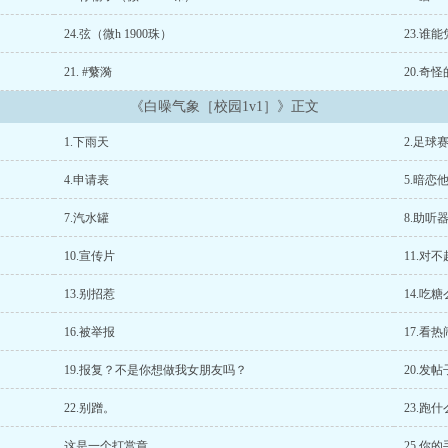
24.弦（微h 1900珠）
23.谁
21. #蘩漪
20.奇
《白噪气象［校园1v1］》正文
1.下雨天
2.足球
4.申请表
5.暗恋
7.汽水罐
8.助听
10.宣传片
11.对
13.别招惹
14.吃糖
16.被举报
17.看热
19.报复？不是你想做我女朋友吗？
20.发帖
22.别蹭。
23.跑
这是一个打赏章
25.你