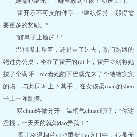
她都心虚死了，哪里敢到社团主动送上门。
霍开乐不可支的伸手：“继续保持，那得需
要更多的奖励。”
“蹬鼻子上脸的！”
温桐嘴上斥着，还是走了过去，熟门熟路的
绕过办公桌，坐在了霍开的tui上，霍开立刻将她
搂了个满怀，nie着她的下巴就先来了个结结实实
的吻，与此同时上下其手，在女孩柔ruan的shen
子上一阵乱摸。
双chun略微分开，温桐气chuan吁吁：“你这
淫棍，一天天的就知dao弄我！”
霍开将温桐的she2重新han入口中，很是无