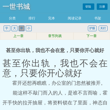
一世书城
登陆
注册
分类
排行
完本
阅读记录
书架
字:
大
中
小
护眼
关灯
上一章
章节列表
下一章
甚至你出轨，我也不会在意，只要你开心就好
甚至你出轨，我也不会在
意，只要你开心就好
霍开还想再瞧瞧，办公室的门忽然被推开。
能这样不敲门而入的人，是谁不言而喻，霍
开手快的拉开抽屉，将资料锁在了里面，神态自