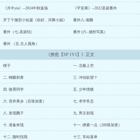
珠...
《月中yin》--2024中秋返场
《平安果》--2022圣诞番外
开了个微型小短篇《你好，河豚小姐》
番外八-项圈
番外（七-圣诞结）
番外 (六- 婚纱写真）
番外 （五-主人视角）
《撩愈【SP 1V1】》正文
楔子
一. 北极上空
二. 蝴蝶刺青
三. 冲动欲望？
四. 骆霄同学
五. 少年情愫
六. 背井离乡（百珠加更）
七. 求学常态
八. 发现圈子
九. 男主初现
十. 准备奔现
十一. 绑紧一点（200珠加更）
十二. 随时找我
十三. 车站落单