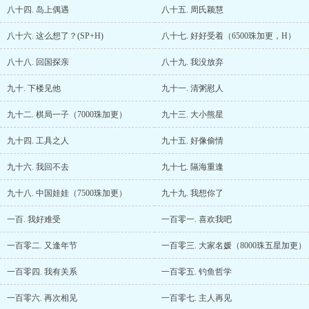
八十四. 岛上偶遇
八十五. 周氏颖慧
八十六. 这么想了？(SP+H)
八十七. 好好受着（6500珠加更，H）
八十八. 回国探亲
八十九. 我没放弃
九十. 下楼见他
九十一. 清粥慰人
九十二. 棋局一子（7000珠加更）
九十三. 大小熊星
九十四. 工具之人
九十五. 好像偷情
九十六. 我回不去
九十七. 隔海重逢
九十八. 中国娃娃（7500珠加更）
九十九. 我想你了
一百. 我好难受
一百零一. 喜欢我吧
一百零二. 又逢年节
一百零三. 大家名媛（8000珠五星加更）
一百零四. 我有关系
一百零五. 钓鱼哲学
一百零六. 再次相见
一百零七. 主人再见