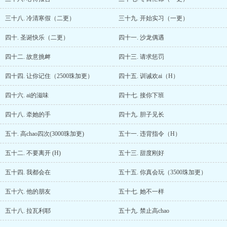
三十八. 冷清寒假（二更）
三十九. 开始实习（一更）
四十. 圣诞快乐（二更）
四十一. 沙龙偶遇
四十二. 故意挑衅
四十三. 请求惩罚
四十四. 让你记住（2500珠加更）
四十五. 训诫欢ai（H）
四十六. ai的滋味
四十七. 接你下班
四十八. 牵她的手
四十九. 胆子见长
五十. 高chao四次(3000珠加更)
五十一. 违背指令（H）
五十二. 不要离开 (H)
五十三. 甜度刚好
五十四. 我都会在
五十五. 你真会玩（3500珠加更）
五十六. 他的朋友
五十七. 她不一样
五十八. 拉瓦利耶
五十九. 禁止高chao