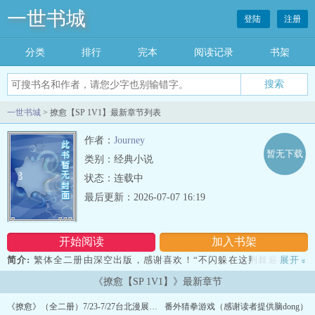
一世书城
登陆
注册
分类
排行
完本
阅读记录
书架
一世书城
> 撩愈【SP 1V1】最新章节列表
作者：
Journey
暂无下载
类别：经典小说
状态：连载中
最后更新：2026-07-07 16:19
开始阅读
加入书架
简介:
繁体全二册由深空出版，感谢喜欢！“不闪躲在这荆棘遍布中那
展开
»
伤口会开出花朵”?? ? ? ? ? ? By 神木与瞳程嘉煜（男主）× 林曼（女
《撩愈【SP 1V1】》最新章节
贝）当她的笑落入他的眸，他的灵魂luan了阵脚。当他的手打上她的
tun，她的心获得了安宁。【加入書櫃】= 收藏，【我要評分】= 投
《撩愈》（全二册）7/23-7/27台北漫展首贩独家番外+特签赠卡lt;3
番外猜拳游戏（感谢读者提供脑dong）