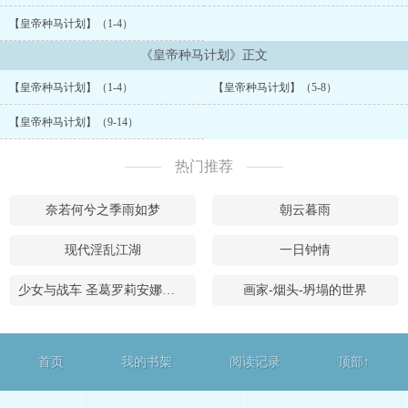
【皇帝种马计划】（1-4）
《皇帝种马计划》正文
【皇帝种马计划】（1-4）
【皇帝种马计划】（5-8）
【皇帝种马计划】（9-14）
热门推荐
奈若何兮之季雨如梦
朝云暮雨
现代淫乱江湖
一日钟情
少女与战车 圣葛罗莉安娜女子学院的秘密
画家-烟头-坍塌的世界
首页
我的书架
阅读记录
顶部↑