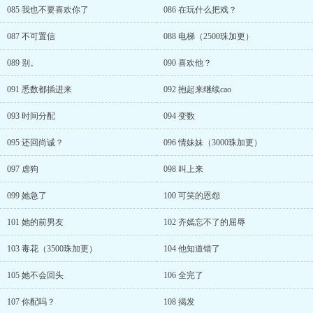
085 我也不要喜欢你了
086 在玩什么把戏？
087 不可置信
088 电梯（2500珠加更）
089 别。
090 喜欢他？
091 悉数都插进来
092 抱起来继续cao
093 时间分配
094 变数
095 还回尚诚？
096 情妹妹（3000珠加更）
097 虐狗
098 叫上来
099 她急了
100 可笑的恩怨
101 她的前男友
102 齐嫣忘不了的屈辱
103 毒花（3500珠加更）
104 他知道错了
105 她不会回头
106 全完了
107 你配吗？
108 揭发