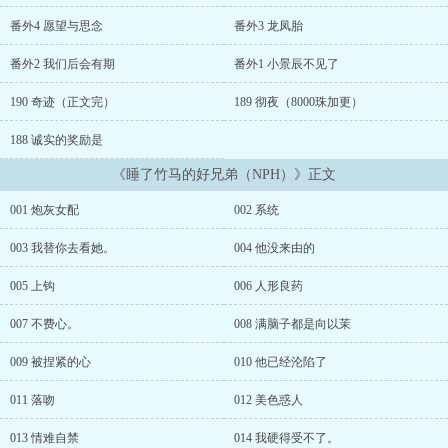
目标的ai意值和ai液值。向以茉：？？？淦！节cao算什么。为了活
命，向以茉豁出去了。NP/全处/苏爽甜/三个男主女主搞定男主男主搞
番外4 愿望与思念
番外3 龙凤胎
定一切/世界架空都瞎写的勿考究/男主都有病原因见番外/感谢对秦深
的喜欢，他是另一篇还没开的救赎文的男主和谐评论区，之前一直没
番外2 我们后会有期
番外1 小景辰不见了
管，以后会引起争吵的会从苗头开始删评。日更，每满一百珠免费加
更两千珠后，每满五百珠加更作者其他的文：《宠你上瘾（1v1）》
190 奇迹（正文完）
189 彻夜（8000珠加更）
《心有朝露（1v1）》《偷偷喜欢（1v1）》《快穿之让我蹭蹭你的气
188 诚实的奖励是
运（1v1）》《玛丽苏文女配不gan了（NPH）》...
《睡了竹马的好兄弟（NPH）》正文
001 炮灰女配
002 系统
003 我替你去看她。
004 他没来由的
005 上钩
006 人形良药
007 不费心。
008 满脑子都是向以茉
009 被捏紧的心
010 他已经沦陷了
011 落吻
012 美色惑人
013 情难自禁
014 我硬得受不了。