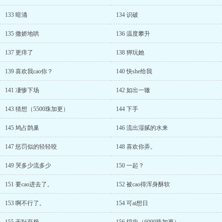
133 暗涌
134 识破
135 撒娇地哄
136 温度攀升
137 更痒了
138 狎玩她
139 喜欢我cao你？
140 快she给我
141 凄惨下场
142 如出一辙
143 猜想（5500珠加更）
144 下手
145 鸠占鹊巢
146 流出湿腻的水来
147 惩罚似的轻轻咬
148 喜欢你弄。
149 哭多少流多少
150 一起？
151 要cao进去了。
152 被cao得浑身酥软
153 啊不行了。
154 可ai想日