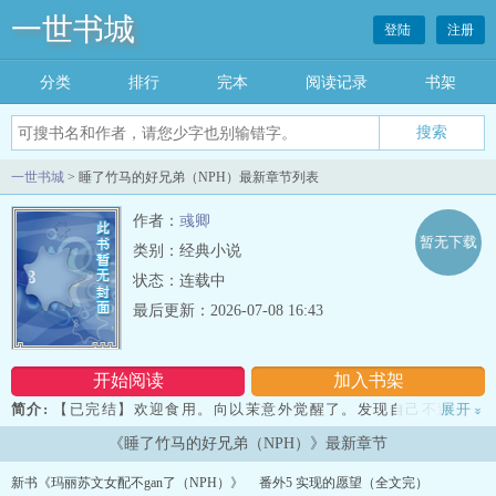
一世书城
登陆
注册
分类
排行
完本
阅读记录
书架
一世书城
> 睡了竹马的好兄弟（NPH）最新章节列表
作者：
彧卿
暂无下载
类别：经典小说
状态：连载中
最后更新：2026-07-08 16:43
开始阅读
加入书架
简介:
【已完结】欢迎食用。向以茉意外觉醒了。发现自己不过是一
展开
»
个，男女主之间的感情调和剂，将炮灰女配的角色尽职尽责。并且，
《睡了竹马的好兄弟（NPH）》最新章节
还被告知即将命不久矣？如果要想活命，就得必须攻略男主那几个好
兄弟，景谦、陆望尘，以及纪衡宇这三人的同时，并且完成收集任务
新书《玛丽苏文女配不gan了（NPH）》
番外5 实现的愿望（全文完）