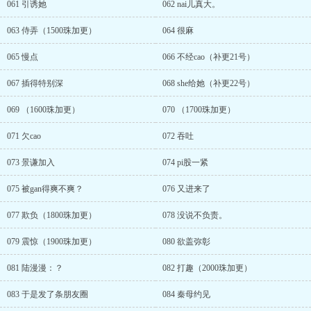
061 引诱她
062 nai儿真大。
063 侍弄（1500珠加更）
064 很麻
065 慢点
066 不经cao（补更21号）
067 插得特别深
068 she给她（补更22号）
069 （1600珠加更）
070 （1700珠加更）
071 欠cao
072 吞吐
073 景谦加入
074 pi股一紧
075 被gan得爽不爽？
076 又进来了
077 欺负（1800珠加更）
078 没说不负责。
079 震惊（1900珠加更）
080 欲盖弥彰
081 陆漫漫：？
082 打趣（2000珠加更）
083 于是发了条朋友圈
084 秦母约见