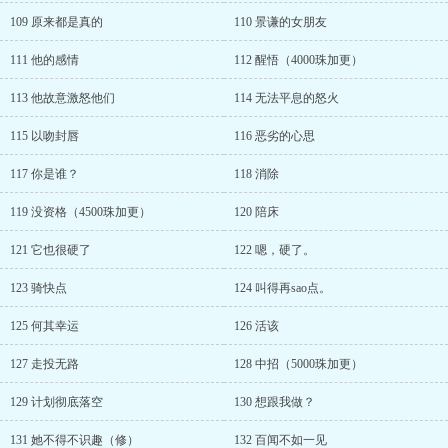
109 原来都是真的
110 景谦的女朋友
111 他的感情
112 醒悟（4000珠加更）
113 他故意激怒他们
114 无法平息的怒火
115 以吻封唇
116 恶劣的心思
117 你是谁？
118 消除
119 没资格（4500珠加更）
120 陪床
121 它也很硬了
122 嗯，硬了。
123 骑快点
124 叫得再sao点。
125 何其幸运
126 活该
127 走投无路
128 中招（5000珠加更）
129 计划彻底落空
130 想跟我做？
131 她不得不识趣（修）
132 百闻不如一见