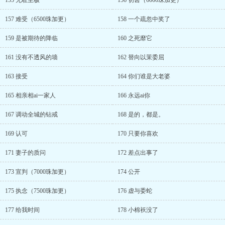
155 无耻至极
156 切齿（6000珠加更）
157 难受（6500珠加更）
158 一个疏忽中奖了
159 是被期待的降临
160 之死靡它
161 没有不透风的墙
162 替向以茉委屈
163 接受
164 你们谁是大老婆
165 相亲相ai一家人
166 永远ai你
167 调动全城的钻戒
168 是的，都是。
169 认可
170 只要你喜欢
171 妻子的质问
172 差点出事了
173 宣判（7000珠加更）
174 公开
175 执念（7500珠加更）
176 虚与委蛇
177 给我时间
178 小棉袄没了