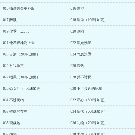
015 插进去会更舒服
016 厮混
017 醉醺
018 望尘（100珠加更）
019 你乖一点儿。
020 沦陷
021 他发狠地吻上去
022 帮她洗澡
023 自渎（200珠加更）
024 气息滚烫
025 对我负责
026 温热
027 嘲讽（300珠加更）
028 并不讨厌
029 恐女症（400珠加更）
030 不可接近的纪董
031 不过玩物
032 私心（500珠加更）
033 特殊的存在
034 情愫（600珠加更）
035 觊觎她
036 礼物（700珠加更）
037 灼热
038 求你（800珠加更）