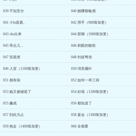
039 不知安分
040 她哪都敏感
041 小bi真紧。
042 用手（900珠加更）
043 she出来
044 群聊（1000珠加更）
045 乖点儿，
046 刺眼的吻痕
047 笑面虎
048 剑拔弩张
049 入室（1100珠加更）
050 绵里藏针
051 都有病
052 如何一举三得
053 她又被碰瓷了
054 好戏（1200珠加更）
055 飙戏
056 都知道了
057 到此为止
058 宴会（1300珠加更）
059 抱走（1400珠加更）
060 全都要