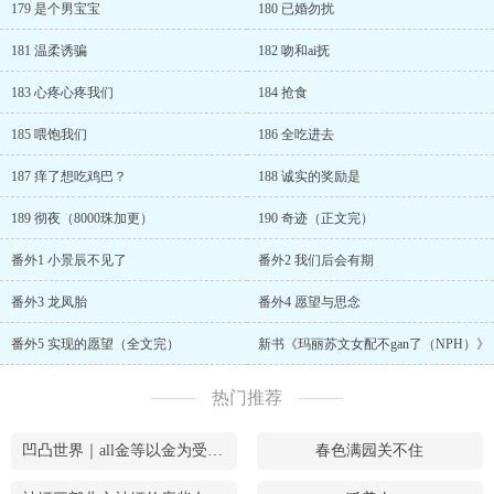
179 是个男宝宝
180 已婚勿扰
181 温柔诱骗
182 吻和ai抚
183 心疼心疼我们
184 抢食
185 喂饱我们
186 全吃进去
187 痒了想吃鸡巴？
188 诚实的奖励是
189 彻夜（8000珠加更）
190 奇迹（正文完）
番外1 小景辰不见了
番外2 我们后会有期
番外3 龙凤胎
番外4 愿望与思念
番外5 实现的愿望（全文完）
新书《玛丽苏文女配不gan了（NPH）》
热门推荐
凹凸世界｜all金等以金为受的cp大乱炖
春色满园关不住