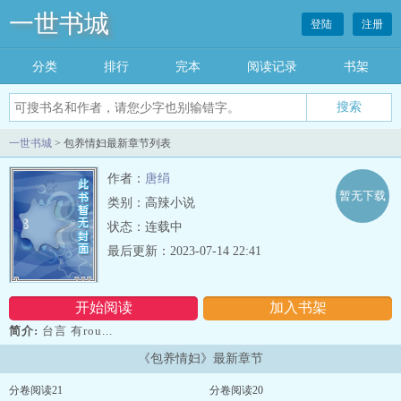
一世书城
登陆
注册
分类
排行
完本
阅读记录
书架
一世书城
> 包养情妇最新章节列表
作者：
唐绢
暂无下载
类别：高辣小说
状态：连载中
最后更新：2023-07-14 22:41
开始阅读
加入书架
简介:
台言 有rou...
《包养情妇》最新章节
分卷阅读21
分卷阅读20