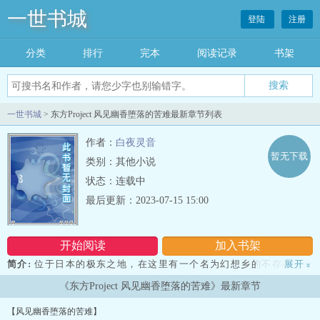
一世书城
登陆
注册
分类
排行
完本
阅读记录
书架
一世书城
> 东方Project 风见幽香堕落的苦难最新章节列表
作者：
白夜灵音
暂无下载
类别：其他小说
状态：连载中
最后更新：2023-07-15 15:00
开始阅读
加入书架
简介:
位于日本的极东之地，在这里有一个名为幻想乡的不存在人世
展开
»
的地点，这是在几百年前由博丽巫女与妖怪贤者共同建立的属于妖怪
《东方Project 风见幽香堕落的苦难》最新章节
乐园。在这里只会招收异类。清晨的人之里沐浴在初升的阳光下，路
上已经或多或少有着三五个成群的行人，他们都是祖祖辈辈生活在这
【风见幽香堕落的苦难】