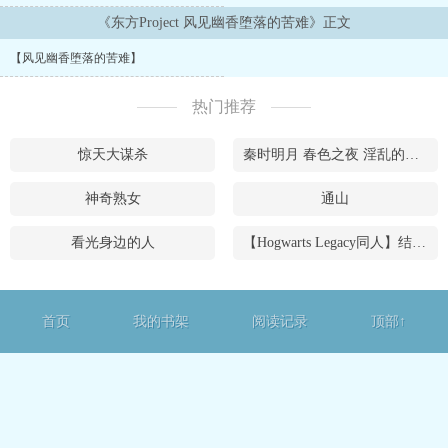
里的居民。如同往常一样扛着锄头去往农田，但是与他们不同的是，
有一个身穿黑色西服、黑色头发，相貌平平无奇的男生。...
《东方Project 风见幽香堕落的苦难》正文
【风见幽香堕落的苦难】
热门推荐
惊天大谋杀
秦时明月 春色之夜 淫乱的关系
神奇熟女
通山
看光身边的人
【Hogwarts Legacy同人】结束是一个新的开始
首页
我的书架
阅读记录
顶部↑