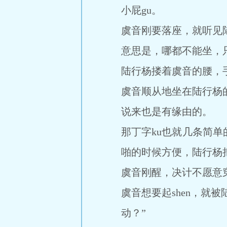
小屁gu。
虞音刚要落座，就听见陆
意思是，哪都不能坐，只
陆行杨搂着虞音的腰，
虞音顺从地坐在陆行杨的大
说来也是有缘由的。
那丁字ku也就几条简
啪的时候方便，陆行杨
虞音刚醒，决计不愿意
虞音想要起shen，就
动？”