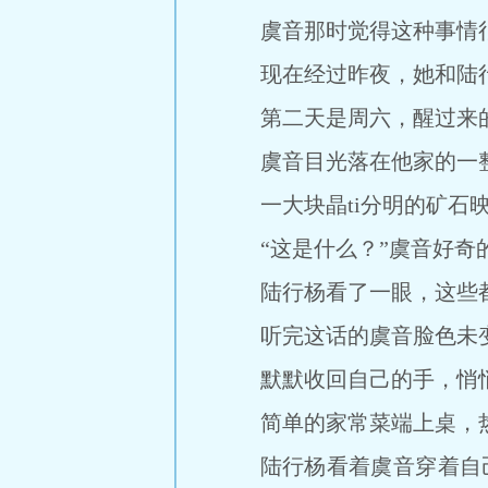
虞音那时觉得这种事情
现在经过昨夜，她和陆行
第二天是周六，醒过来
虞音目光落在他家的一
一大块晶ti分明的矿石
“这是什么？”虞音好奇
陆行杨看了一眼，这些
听完这话的虞音脸色未变
默默收回自己的手，悄
简单的家常菜端上桌，
陆行杨看着虞音穿着自己