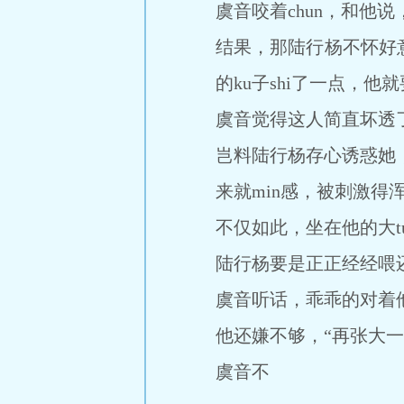
虞音咬着chun，和他说
结果，那陆行杨不怀好意
的ku子shi了一点，他
虞音觉得这人简直坏透
岂料陆行杨存心诱惑她，
来就min感，被刺激得
不仅如此，坐在他的大t
陆行杨要是正正经经喂还
虞音听话，乖乖的对着
他还嫌不够，“再张大一
虞音不