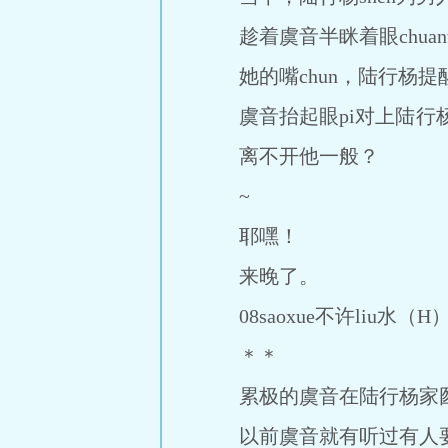
趁着虞音半眯着眼chu
她的嘴chun，陆行杨
虞音抬起眼pi对上陆行
离不开他一般？
~
耶嘿！
来晚了。
08saoxue不许liu水（H
＊＊
累极的虞音在陆行杨家
以前虞音就有听过有人