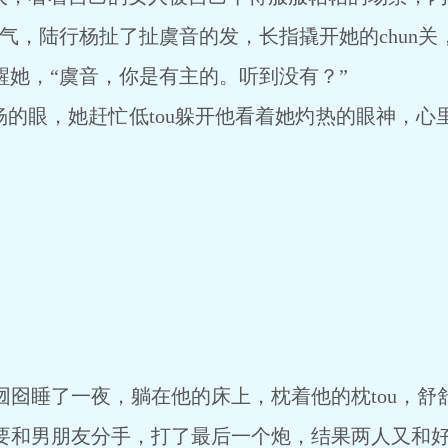
an气，陆行杨扯了扯虞音的发，长指撬开她的chun关
提醒她，“虞音，你是有主的。听到没有？”
杨的眼，她赶忙低tou躲开他看着她灼热的眼神，
）
囫囵睡了一夜，躺在他的床上，枕着他的枕tou，舒
要和男朋友分手，打了最后一个炮，结果两人又和