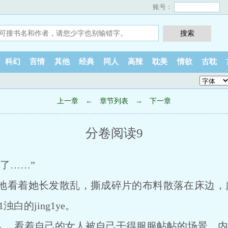
账号：
科幻
言情
其他
经典
同人
高辣
耽美
情欲
古耽
上一章
←
章节列表
→
下一章
分卷阅读9
了……”
看着她长发散乱，撕成碎片的布料散落在床边，虞音
浊白的jing1ye。
男人，看着自己的女人被自己干得服服帖帖的场景，