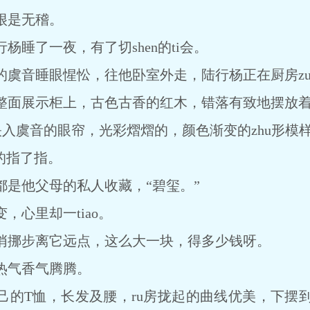
很是无稽。
杨睡了一夜，有了切shen的ti会。
的虞音睡眼惺忪，往他卧室外走，陆行杨正在厨房zu
整面展示柜上，古色古香的红木，错落有致地摆放
映入虞音的眼帘，光彩熠熠的，颜色渐变的zhu形模
的指了指。
都是他父母的私人收藏，“碧玺。”
，心里却一tiao。
悄挪步离它远点，这么大一块，得多少钱呀。
热气香气腾腾。
的T恤，长发及腰，ru房拢起的曲线优美，下摆到