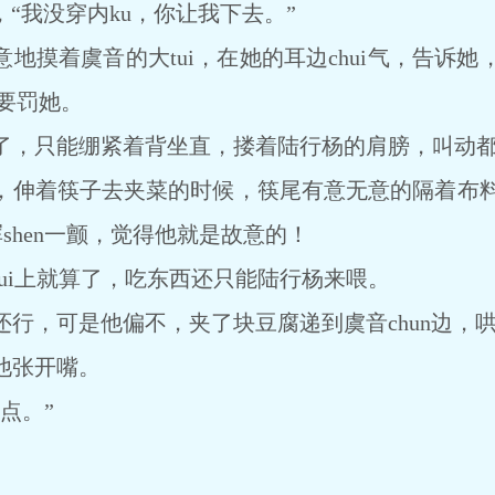
，“我没穿内ku，你让我下去。”
地摸着虞音的大tui，在她的耳边chui气，告诉她，
就要罚她。
了，只能绷紧着背坐直，搂着陆行杨的肩膀，叫动
伸着筷子去夹菜的时候，筷尾有意无意的隔着布料蹭
浑shen一颤，觉得他就是故意的！
ui上就算了，吃东西还只能陆行杨来喂。
行，可是他偏不，夹了块豆腐递到虞音chun边，哄
他张开嘴。
点。”