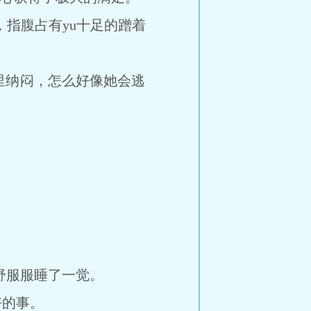
，指腹占有yu十足的蹭着
心里纳闷，怎么好像她会逃
舒服服睡了一觉。
好的事。