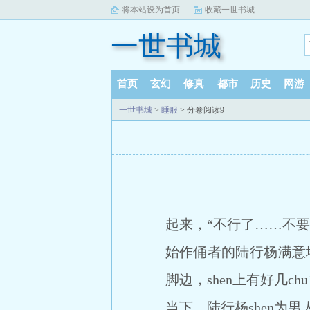
将本站设为首页
收藏一世书城
一世书城
首页
玄幻
修真
都市
历史
网游
一世书城
>
睡服
> 分卷阅读9
起来，“不行了……不要
始作俑者的陆行杨满意地
脚边，shen上有好几chu1
当下，陆行杨shen为