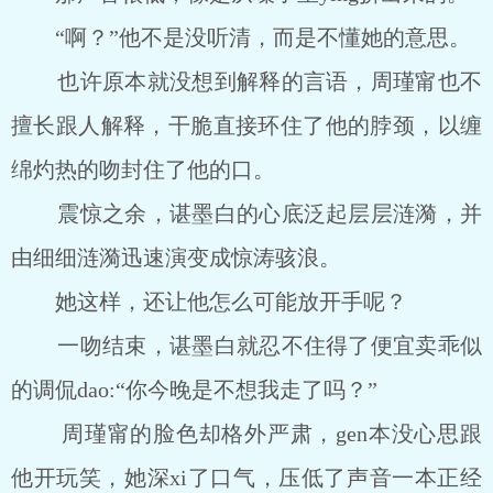
“啊？”他不是没听清，而是不懂她的意思。
也许原本就没想到解释的言语，周瑾甯也不
擅长跟人解释，干脆直接环住了他的脖颈，以缠
绵灼热的吻封住了他的口。
震惊之余，谌墨白的心底泛起层层涟漪，并
由细细涟漪迅速演变成惊涛骇浪。
她这样，还让他怎么可能放开手呢？
一吻结束，谌墨白就忍不住得了便宜卖乖似
的调侃dao:“你今晚是不想我走了吗？”
周瑾甯的脸色却格外严肃，gen本没心思跟
他开玩笑，她深xi了口气，压低了声音一本正经