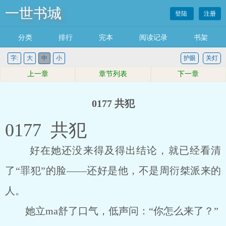
一世书城
登陆
注册
分类
排行
完本
阅读记录
书架
字:
大
中
小
护眼
关灯
上一章
章节列表
下一章
0177 共犯
0177 共犯
好在她还没来得及得出结论，就已经看清
了“罪犯”的脸――还好是他，不是周衍桀派来的
人。
她立ma舒了口气，低声问：“你怎么来了？”