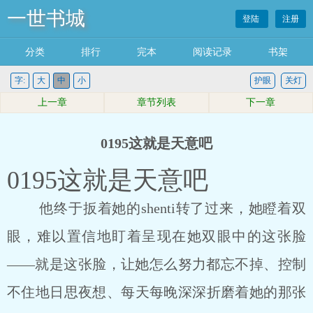
一世书城
登陆
注册
分类
排行
完本
阅读记录
书架
字:
大
中
小
护眼
关灯
上一章
章节列表
下一章
0195这就是天意吧
0195这就是天意吧
他终于扳着她的shenti转了过来，她瞪着双
眼，难以置信地盯着呈现在她双眼中的这张脸
――就是这张脸，让她怎么努力都忘不掉、控制
不住地日思夜想、每天每晚深深折磨着她的那张