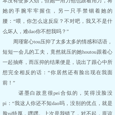
本没有使多大劲，但她一用力他也跟着用力，将
她的手腕牢牢握住，另一只手禁锢着她的
腰：“喂，你怎么这反应？不对吧，我又不是什
么坏人，难dao你不想我吗？”
周瑾甯心tou压抑了太多太多的情感和话语，
短短一会儿的工夫，竟然就压的她houtou跟着心
一起抽疼，而压抑的结果便是，说出了跟心中所
想完全相反的话：“你居然还有脸出现在我面
前！”
谌墨白故意很pei合似的，笑得没脸没
pi：“我这人你还不知dao吗，没别的优点，就是
脸pi特厚，嘿嘿。上次是我错了，对不起，原谅