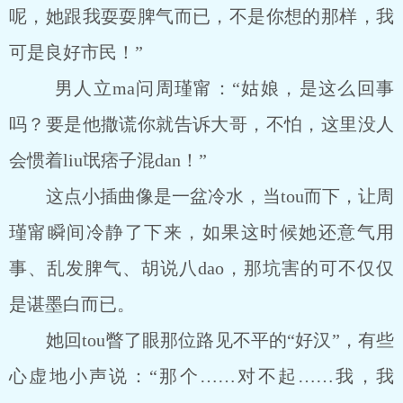
呢，她跟我耍耍脾气而已，不是你想的那样，我
可是良好市民！”
男人立ma问周瑾甯：“姑娘，是这么回事
吗？要是他撒谎你就告诉大哥，不怕，这里没人
会惯着liu氓痞子混dan！”
这点小插曲像是一盆冷水，当tou而下，让周
瑾甯瞬间冷静了下来，如果这时候她还意气用
事、乱发脾气、胡说八dao，那坑害的可不仅仅
是谌墨白而已。
她回tou瞥了眼那位路见不平的“好汉”，有些
心虚地小声说：“那个……对不起……我，我