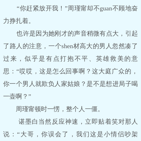
“你赶紧放开我！”周瑾甯却不guan不顾地奋
力挣扎着。
也许是因为她刚才的声音稍微有点大，引起
了路人的注意，一个shen材高大的男人忽然凑了
过来，似乎是有点打抱不平、英雄救美的意
思：“哎哎，这是怎么回事啊？这大庭广众的，
你一个男人就欺负人家姑娘？是不是想进局子喝
一壶啊？”
周瑾甯顿时一愣，整个人一僵。
谌墨白当然反应神速，立即贴着笑对那人
说：“大哥，你误会了，我们这是小情侣吵架