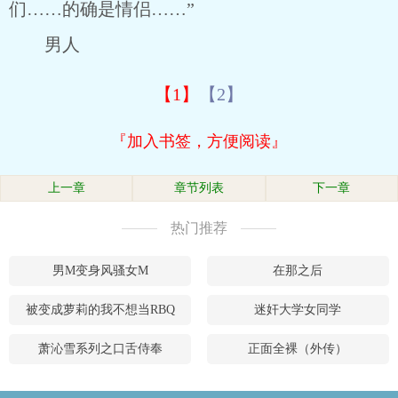
们……的确是情侣……”
男人
【1】
【2】
『加入书签，方便阅读』
上一章
章节列表
下一章
热门推荐
男M变身风骚女M
在那之后
被变成萝莉的我不想当RBQ
迷奸大学女同学
萧沁雪系列之口舌侍奉
正面全裸（外传）