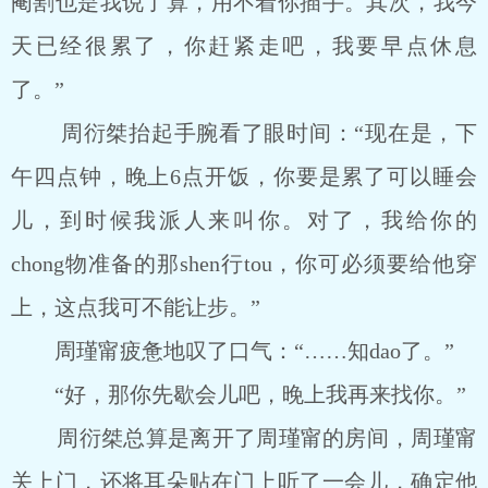
阉割也是我说了算，用不着你插手。其次，我今
天已经很累了，你赶紧走吧，我要早点休息
了。”
周衍桀抬起手腕看了眼时间：“现在是，下
午四点钟，晚上6点开饭，你要是累了可以睡会
儿，到时候我派人来叫你。对了，我给你的
chong物准备的那shen行tou，你可必须要给他穿
上，这点我可不能让步。”
周瑾甯疲惫地叹了口气：“……知dao了。”
“好，那你先歇会儿吧，晚上我再来找你。”
周衍桀总算是离开了周瑾甯的房间，周瑾甯
关上门，还将耳朵贴在门上听了一会儿，确定他