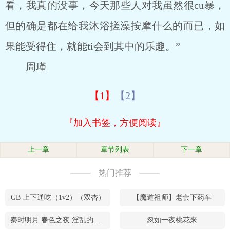
看，我真的没事，今天那些人对我虽然很cu暴，
但的确是都在给我沐浴搓澡按摩什么的而已，如
果能受得住，就能ti会到其中的乐趣。”
周瑾
【1】
【2】
『加入书签，方便阅读』
上一章
章节列表
下一章
热门推荐
GB 上下通吃（1v2）（双杏）
【魔道祖师】老套下药车
秦时明月 春色之夜 淫乱的关系
忽如一夜桃花来