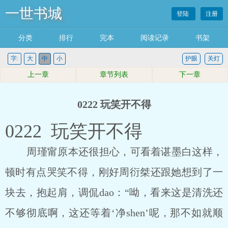
一世书城
登陆
注册
分类
排行
完本
阅读记录
书架
字:
大
中
小
护眼
关灯
上一章
章节列表
下一章
0222 玩笑开不得
0222 玩笑开不得
周瑾甯原本还很担心，可看着谌墨白这样，
顿时有点哭笑不得，刚好周衍桀还跟她想到了一
块去，抱起肩，调侃dao：“呦，看来这是清洗还
不够彻底啊，这还等着‘净shen’呢，那不如就顺