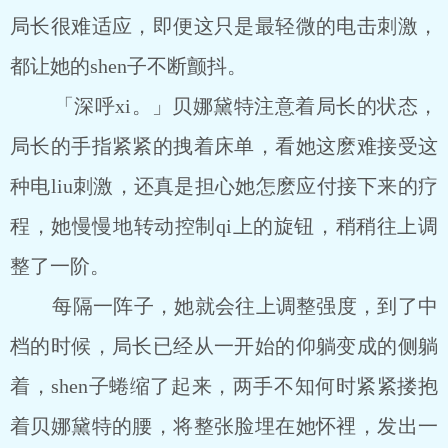
局长很难适应，即便这只是最轻微的电击刺激，
都让她的shen子不断颤抖。
「深呼xi。」贝娜黛特注意着局长的状态，
局长的手指紧紧的拽着床单，看她这麽难接受这
种电liu刺激，还真是担心她怎麽应付接下来的疗
程，她慢慢地转动控制qi上的旋钮，稍稍往上调
整了一阶。
每隔一阵子，她就会往上调整强度，到了中
档的时候，局长已经从一开始的仰躺变成的侧躺
着，shen子蜷缩了起来，两手不知何时紧紧搂抱
着贝娜黛特的腰，将整张脸埋在她怀裡，发出一