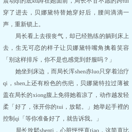
震动qi的底ku蹲在她面前，局长不甘不愿的跨tui
穿了进去，贝娜黛特替她穿好后，腰间滴滴一
声，重新锁上。
局长看上去很丧气，却已经熟练的躺到床上
去，生无可恋的样子让贝娜黛特嘴角擒着笑容
「别这样排斥，你不是也感觉到舒服吗？」
她坐到床边，而局长浑shen赤luo只穿着治疗
qi，shen上还有粉色的伤疤，贝娜黛特拉过薄被
盖在局长的xiong腹上免得她着凉了，动作越发轻
柔「好了，张开你的tui，放鬆。」她举起手裡的
控制qi「等你准备好了，就告诉我。」
局长放鬆shenti，心脏怦怦直tiao，这简直比