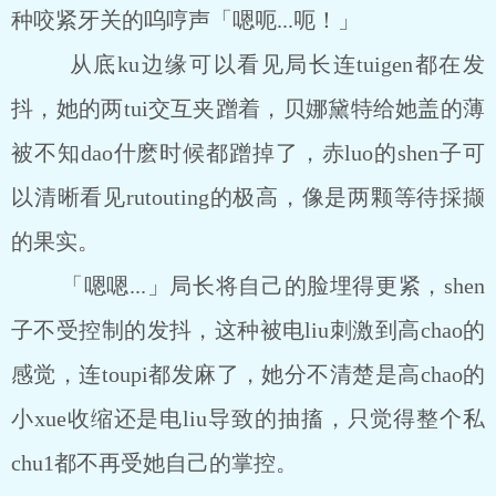
种咬紧牙关的呜哼声「嗯呃...呃！」
从底ku边缘可以看见局长连tuigen都在发
抖，她的两tui交互夹蹭着，贝娜黛特给她盖的薄
被不知dao什麽时候都蹭掉了，赤luo的shen子可
以清晰看见rutouting的极高，像是两颗等待採撷
的果实。
「嗯嗯...」局长将自己的脸埋得更紧，shen
子不受控制的发抖，这种被电liu刺激到高chao的
感觉，连toupi都发麻了，她分不清楚是高chao的
小xue收缩还是电liu导致的抽搐，只觉得整个私
chu1都不再受她自己的掌控。