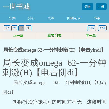
一世书城
登陆
注册
分类
排行
完本
阅读记录
书架
字:
大
中
小
护眼
关灯
上一章
章节列表
下一章
局长变成omega 62-一分钟刺激(H)【电击yindi】
局长变成omega 62-一分钟
刺激(H)【电击阴di】
局长变成omega 62-一分钟刺激(H)【电击
阴di】
拆解掉治疗振动qi的时间并不长，这段时间