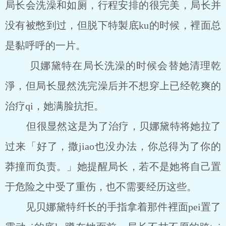
局长会洗澡和如厕，行程安排的很完美，局长并
没有被憋到过，但脱下特製底ku的时候，裡面总
是黏呼呼的一片。
贝娜黛特在局长洗澡的时候会替她清理乾
淨，但局长显然洗完澡后并不想穿上已经乾爽的
治疗qi，她满脸抗拒。
但很显然这是为了治疗，贝娜黛特将她拉了
过来「好了，撒jiao也没办法，你总得为了你的
莽撞而负责。」她提醒局长，若不是她将自己置
于危险之中受了重伤，也不需要经历这些。
见贝娜黛特纤长的手指拿着那件裡面pei置了