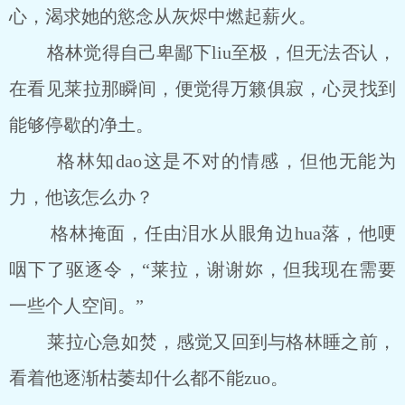
心，渴求她的慾念从灰烬中燃起薪火。
格林觉得自己卑鄙下liu至极，但无法否认，
在看见莱拉那瞬间，便觉得万籁俱寂，心灵找到
能够停歇的净土。
格林知dao这是不对的情感，但他无能为
力，他该怎么办？
格林掩面，任由泪水从眼角边hua落，他哽
咽下了驱逐令，“莱拉，谢谢妳，但我现在需要
一些个人空间。”
莱拉心急如焚，感觉又回到与格林睡之前，
看着他逐渐枯萎却什么都不能zuo。