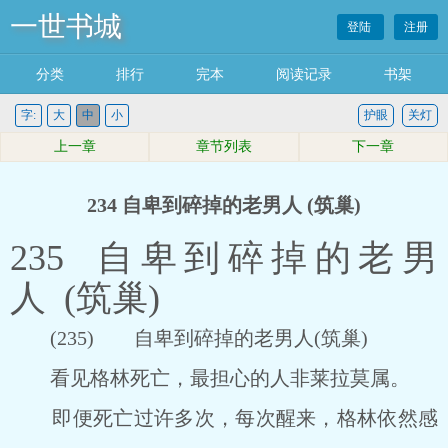
一世书城
登陆
注册
分类
排行
完本
阅读记录
书架
字:
大
中
小
护眼
关灯
上一章
章节列表
下一章
234 自卑到碎掉的老男人 (筑巢)
235 自卑到碎掉的老男
人 (筑巢)
(235) 自卑到碎掉的老男人(筑巢)
看见格林死亡，最担心的人非莱拉莫属。
即便死亡过许多次，每次醒来，格林依然感