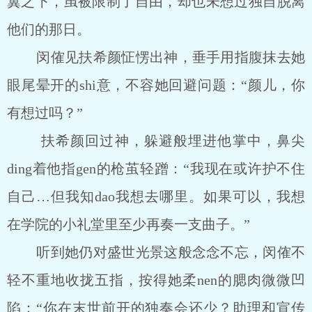
翼之下，虽被限制了自由，却也未想过独自脱离
他们的那日。
闵傕见扶希颜怔愣出神，垂手用指腹抹去她
眼尾晕开的shi意，不容她回避问题：“颜儿，你
有想过吗？”
扶希颜回过神，躲避般埋进他掌中，鼻尖
ding着他指gen的枪茧轻蹭：“我现在或许护不住
自己…但我知dao我想去哪里。如果可以，我想
在学院的小礼堂里至少再奏一支曲子。”
听到她仍对盛世光景这般念念不忘，闵傕不
轻不重地收拢五指，按得她柔nen的腮肉微微凹
陷：“你在末世前开的独奏会还少？助理和宣传