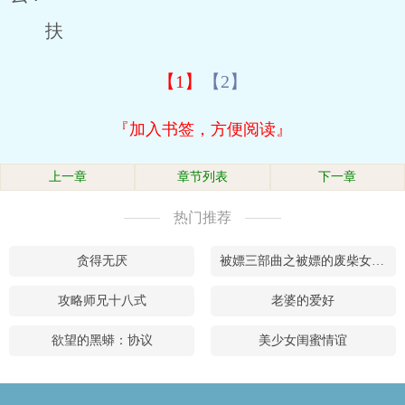
扶
【1】
【2】
『加入书签，方便阅读』
上一章
章节列表
下一章
热门推荐
贪得无厌
被嫖三部曲之被嫖的废柴女帝（全）
攻略师兄十八式
老婆的爱好
欲望的黑蟒：协议
美少女闺蜜情谊