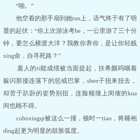
“啪。”
他空着的那手扇到她tun上，语气终于有了明
显的起伏：“你上次游泳考he，一公里游了三十分
钟，要怎么横渡大洋？我教你养你，是让你轻贱
xing命，自寻死路？”
羞人的ti能成绩被当面提起，扶希颜呜咽着
躲闪那接连落下的惩戒巴掌，shen子扭来扭去，
却苦于趴卧的姿势别扭，连脸颊撞上闵傕的kua
间也顾不得。
cuboxingqi被这么一撞，顿时一tiao，将睡袍
ding起更为明显的鼓胀弧度。