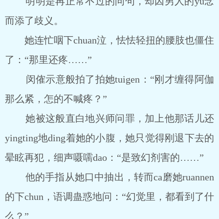
明明是再正常不过的问句，却因男人的yu念
而添了歧义。
她连忙咽下chuan泣，怯怯轻扭的腰肢也僵住
了：“那里还疼……”
闵傕示意般拍了拍她tuigen：“刚才缠得阿伽
那么紧，怎的不喊疼？”
她被这般直白地兴师问罪，加上他那话儿还
yingting地ding着她的小腹，她只觉得刚退下去的
晕眩再犯，细声嗫嚅dao：“是致幻剂害的……”
他的手指从她口中抽出，转而ca磨她ruannen
的下chun，语调蛊惑地问：“幻觉里，都看到了什
么？”