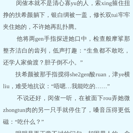
闵傕本就不是清心寡yu的人，索xing箍住扭
挣的扶希颜躺下，银白绸被一盖，修长双tui牢牢
夹住她的，不许她再乱扑腾。
他将两gen手指探进她口中，检查般摩挲那
整齐洁白的齿列，低声打趣：“生鱼都不敢吃，
还学人家偷渡？胆子倒不小。”
扶希颜被那手指搅得she2gen酸ruan，津ye横
liu，难受地抗议：“唔嗯…我能吃的……”
不说还好，闵傕一听，在被面下rou弄她微
zhongtun肉的另一只手就停住了，嗓音压得更低
磁：“吃什么？”