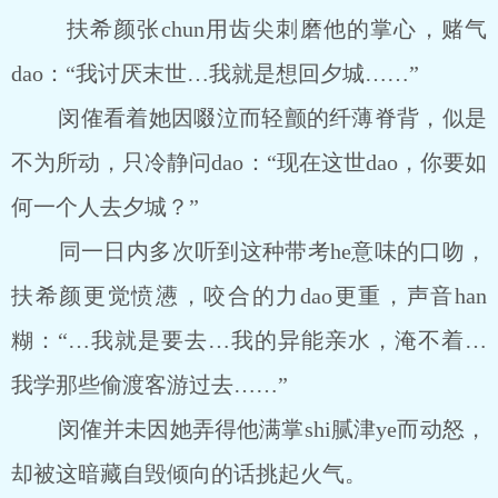
扶希颜张chun用齿尖刺磨他的掌心，赌气
dao：“我讨厌末世…我就是想回夕城……”
闵傕看着她因啜泣而轻颤的纤薄脊背，似是
不为所动，只冷静问dao：“现在这世dao，你要如
何一个人去夕城？”
同一日内多次听到这种带考he意味的口吻，
扶希颜更觉愤懑，咬合的力dao更重，声音han
糊：“…我就是要去…我的异能亲水，淹不着…
我学那些偷渡客游过去……”
闵傕并未因她弄得他满掌shi腻津ye而动怒，
却被这暗藏自毁倾向的话挑起火气。