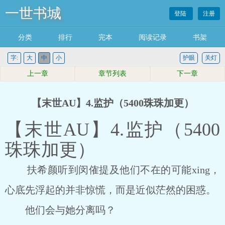
一世书城
登陆
注册
分类
排行
完本
阅读记录
书架
字:
大
中
小
护眼
关灯
上一章
章节列表
下一章
【末世AU】4.监护（5400珠珠加更）
【末世AU】4.监护（5400
珠珠加更）
扶希颜听到闵傕提及他们不在的可能xing，
心底先浮起的并非惊慌，而是近似茫然的困惑。
他们会与她分离吗？