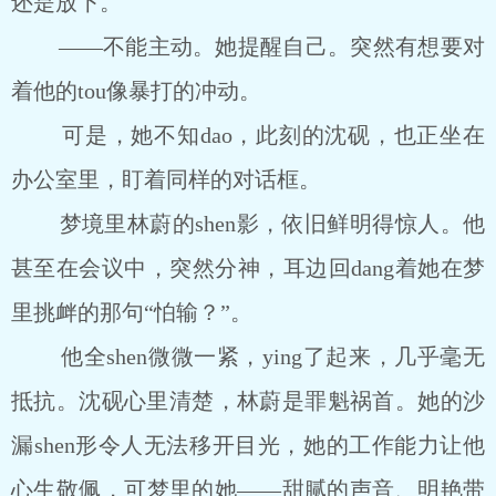
还是放下。
――不能主动。她提醒自己。突然有想要对
着他的tou像暴打的冲动。
可是，她不知dao，此刻的沈砚，也正坐在
办公室里，盯着同样的对话框。
梦境里林蔚的shen影，依旧鲜明得惊人。他
甚至在会议中，突然分神，耳边回dang着她在梦
里挑衅的那句“怕输？”。
他全shen微微一紧，ying了起来，几乎毫无
抵抗。沈砚心里清楚，林蔚是罪魁祸首。她的沙
漏shen形令人无法移开目光，她的工作能力让他
心生敬佩，可梦里的她――甜腻的声音、明艳带