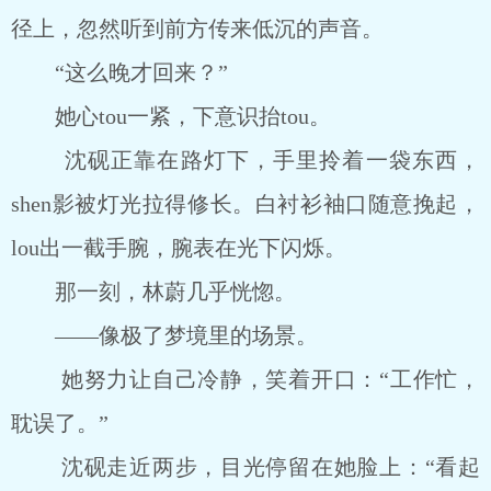
径上，忽然听到前方传来低沉的声音。
“这么晚才回来？”
她心tou一紧，下意识抬tou。
沈砚正靠在路灯下，手里拎着一袋东西，
shen影被灯光拉得修长。白衬衫袖口随意挽起，
lou出一截手腕，腕表在光下闪烁。
那一刻，林蔚几乎恍惚。
――像极了梦境里的场景。
她努力让自己冷静，笑着开口：“工作忙，
耽误了。”
沈砚走近两步，目光停留在她脸上：“看起