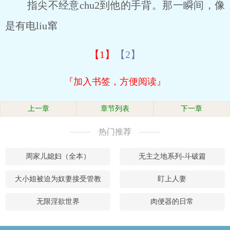
指尖不经意chu2到他的手背。那一瞬间，像
是有电liu窜
【1】
【2】
『加入书签，方便阅读』
上一章
章节列表
下一章
热门推荐
周家儿媳妇（全本）
无主之地系列-斗破篇
大小姐被迫为奴妻接受管教
盯上人妻
无限淫欲世界
肉便器的日常