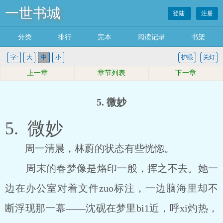
一世书城
登陆
注册
分类
排行
完本
阅读记录
书架
字:
大
中
小
护眼
关灯
上一章
章节列表
下一章
5. 微妙
5. 微妙
周一清晨，林蔚的状态有些恍惚。
周末的春梦像是烙印一般，挥之不去。她一
边在办公室对着文件zuo标注，一边脑海里却不
断浮现那一幕――沈砚在梦里bi1近，呼xi灼热，