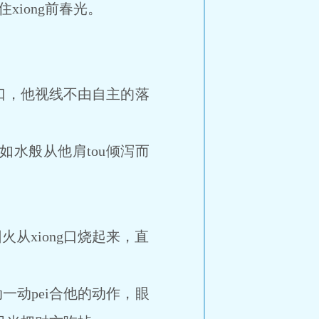
xiong前春光。
口，他视线不由自主的落
水般从他肩tou倾泻而
从xiong口烧起来，直
动pei合他的动作，眼