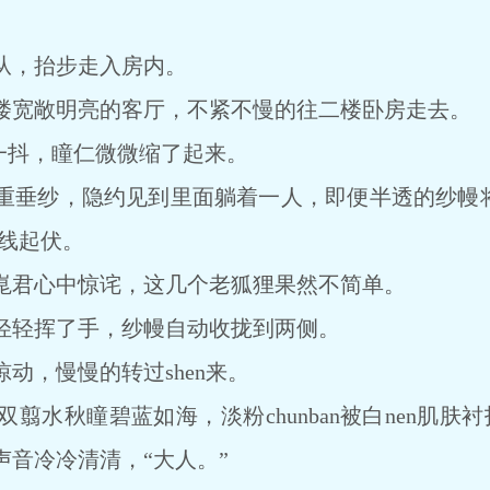
，抬步走入房内。
宽敞明亮的客厅，不紧不慢的往二楼卧房走去。
抖，瞳仁微微缩了起来。
纱，隐约见到里面躺着一人，即便半透的纱幔将s
曲线起伏。
君心中惊诧，这几个老狐狸果然不简单。
轻挥了手，纱幔自动收拢到两侧。
，慢慢的转过shen来。
秋瞳碧蓝如海，淡粉chunban被白nen肌肤衬托
音冷冷清清，“大人。”