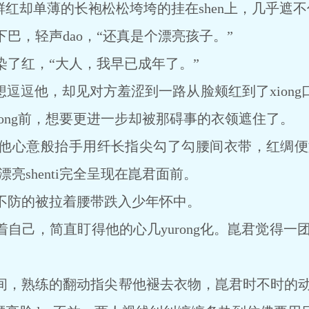
红却单薄的长袍松松垮垮的挂在shen上，几乎遮不住
，轻声dao，“还真是个漂亮孩子。”
红，“大人，我早已成年了。”
逗逗他，却见对方羞涩到一路从脸颊红到了xiong
xiong前，想要更进一步却被那碍事的衣领遮住了。
他心意般抬手用纤长指尖勾了勾腰间衣带，红绸便如
的漂亮shenti完全呈现在崑君面前。
防的被拉着腰带跌入少年怀中。
，简直盯得他的心几yurong化。崑君觉得一团火
熟练的翻动指尖帮他褪去衣物，崑君时不时的动一