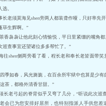
人选。
老须莫海见shen旁两人都装聋作哑，只好率先开
蓬荜生辉啊。”
香袅袅让他此刻心情愉悦，平日里紧绷的嘴角都放
次巡查事宜还望诸位多多帮忙了。”
shen侧两旁看了看，程长老和奉长老皆面带笑意
季如春，风光旖旎，在百余所牢狱中也算是少有的
茶，都格外清香甘甜。”
长老弓起的脊背似乎又弯了几分，“听说此次巡
老会已为您安排好居所，也特别指派人手供您差遣