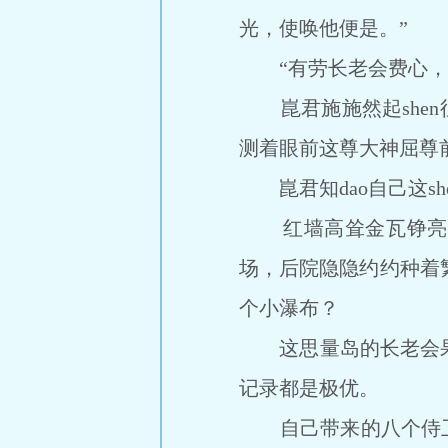
光，使唤他便是。”
“有劳长老会费心，一
崑君施施然起shen
测着眼前这尊大神屈尊
崑君知dao自己这she
红墙高耸金瓦铮亮，
场，后院隐隐约约种着
个小瀑布？
这思量岛的长老会果然
记录都是极优。
自己带来的八个侍卫都