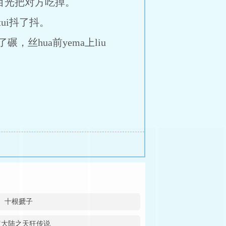
用目光把对方吃掉。
ui抖了抖。
，丝hua前yema上liu
十根搋子
罗大陆之天狂传说