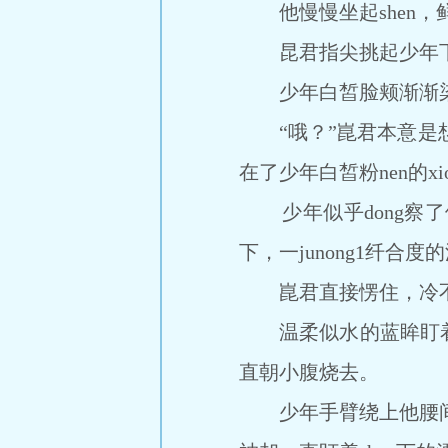
他慢慢坐起shen，鲜
昆君指尖挑起少年下巴
少年白皙脸颊渐渐染了
“哦？”崑君本意是想
在了少年白皙粉nen的
少年似乎dong察了
下，一junong1纤合度
崑君直接愣住，冷不
温柔似水的蓝眸盯着自己
直朝小腹烧去。
少年手臂绕上他腰间，