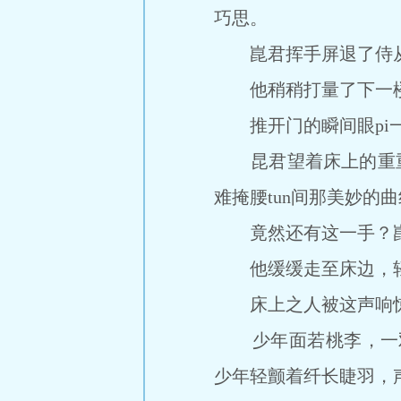
巧思。
崑君挥手屏退了侍从
他稍稍打量了下一楼
推开门的瞬间眼pi一
昆君望着床上的重重垂
难掩腰tun间那美妙的
竟然还有这一手？崑
他缓缓走至床边，轻
床上之人被这声响惊动
少年面若桃李，一双翦水
少年轻颤着纤长睫羽，声