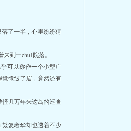
只落了一半，心里纷纷猜
着来到一chu1院落。
乎可以称作一个小型广
得微微皱了眉，竟然还有
难怪几万年来这岛的巡查
1繁复奢华却也透着不少