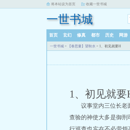
将本站设为首页
收藏一世书城
一世书城
首页
玄幻
修真
都市
历史
网游
一世书城
>
【眷思量】望秋水
> 1、初见就要H
1、初见就要
议事堂内三位长老面对
查验的神使大多是御刑
行巡查也实在不必劳烦高