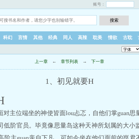
账号：
科幻
言情
其他
经典
同人
高辣
耽美
情欲
古耽
上一章
←
章节列表
→
下一章
1、初见就要H
H
主位端坐的神使皆面lou忐忑，自他们掌guan思
司低阶官员。毕竟像思量岛这种天神所划属的大小
阶主guan亲自下凡。可如今坐在他们面前的崑君不