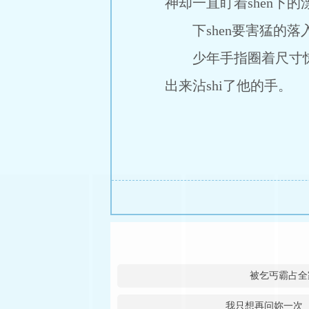
神却一直盯着shen下
下shen要害猛的落入
少年手指圈着尺寸惊人的xi
出来沾shi了他的手。
被乞丐霸占全
我只想再问妳一次