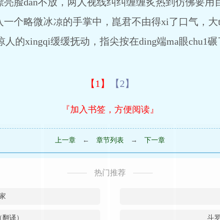
的漂亮脸dan不放，两人视线纠纠缠缠炙热到仿佛要
一个略微冰凉的手掌中，崑君不由得xi了口气，大t
ngqi缓缓抚动，指尖按在ding端ma眼chu1碾了碾
【1】
【2】
『加入书签，方便阅读』
上一章
←
章节列表
→
下一章
热门推荐
家
（翻译）
斗