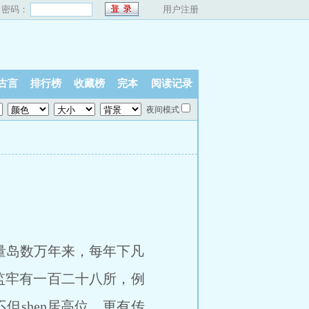
密码：
用户注册
古言
排行榜
收藏榜
完本
阅读记录
夜间模式
量岛数万年来，每年下凡
监牢有一百二十八所，例
但shen居高位，更有传