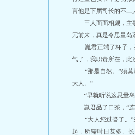
言他是下届司长的不二
三人面面相觑，主事长
冗前来，真是令思量岛
崑君正端了杯子，茶
气了，我职责所在，此
“那是自然。”须莫海往
大人。”
“早就听说这思量岛四
崑君品了口茶，“连这
“大人您过誉了。”须
起，所需时日甚多。长