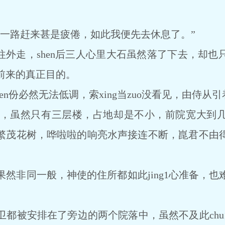
路赶来甚是疲倦，如此我便先去休息了。”
往外走，shen后三人心里大石虽然落了下去，却也
前来的真正目的。
n份必然无法低调，索xing当zuo没看见，由侍从引
虽然只有三层楼，占地却是不小，前院宽大到几
繁茂花树，哗啦啦的响亮水声接连不断，崑君不由
非同一般，神使的住所都如此jing1心准备，也
被安排在了旁边的两个院落中，虽然不及此chu