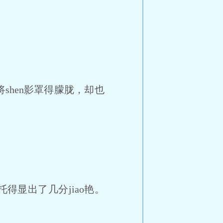
hen影罩得朦胧，却也
得显出了几分jiao艳。