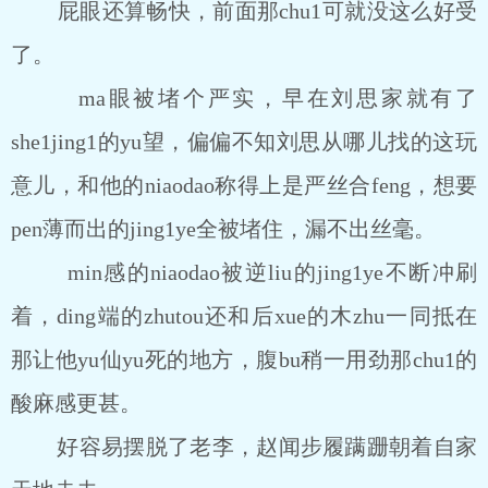
屁眼还算畅快，前面那chu1可就没这么好受
了。
ma眼被堵个严实，早在刘思家就有了
she1jing1的yu望，偏偏不知刘思从哪儿找的这玩
意儿，和他的niaodao称得上是严丝合feng，想要
pen薄而出的jing1ye全被堵住，漏不出丝毫。
min感的niaodao被逆liu的jing1ye不断冲刷
着，ding端的zhutou还和后xue的木zhu一同抵在
那让他yu仙yu死的地方，腹bu稍一用劲那chu1的
酸麻感更甚。
好容易摆脱了老李，赵闻步履蹒跚朝着自家