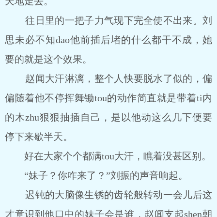
天地走去。
往日里的一把子力气现下完全使不出来。刘
思未必不知dao他前插后堵的什么都干不成，她
要的就是这个效果。
赵闻大汗淋漓，整个人快要脱水了似的，偏
偏随着他不停挥舞锄tou的动作简直就是带着ti内
的木zhu狠狠抽插自己，是以他动这么几下便要
停下来歇半天。
好在大家个个都满tou大汗，瞧着没甚区别。
“妹子？你咋来了？”刘振的声音响起。
迟钝的大脑像生锈的齿轮般转动一会儿后这
才意识到他口中的妹子会是谁，赵闻支起shen朝