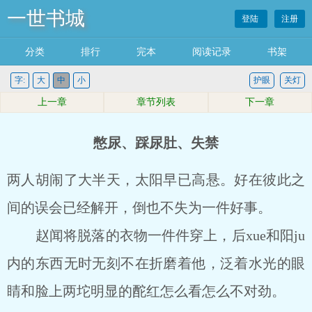
一世书城
登陆
注册
分类
排行
完本
阅读记录
书架
字:
大
中
小
护眼
关灯
上一章
章节列表
下一章
憋尿、踩尿肚、失禁
两人胡闹了大半天，太阳早已高悬。好在彼此之
间的误会已经解开，倒也不失为一件好事。
赵闻将脱落的衣物一件件穿上，后xue和阳ju
内的东西无时无刻不在折磨着他，泛着水光的眼
睛和脸上两坨明显的酡红怎么看怎么不对劲。