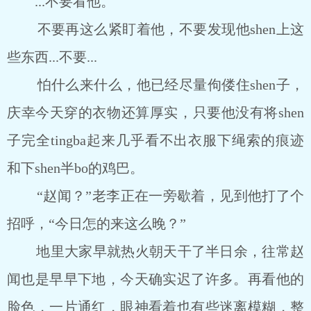
...不要看他。
不要再这么紧盯着他，不要发现他shen上这
些东西...不要...
怕什么来什么，他已经尽量佝偻住shen子，
庆幸今天穿的衣物还算厚实，只要他没有将shen
子完全tingba起来几乎看不出衣服下绳索的痕迹
和下shen半bo的鸡巴。
“赵闻？”老李正在一旁歇着，见到他打了个
招呼，“今日怎的来这么晚？”
地里大家早就热火朝天干了半日余，往常赵
闻也是早早下地，今天确实迟了许多。再看他的
脸色，一片通红，眼神看着也有些迷离模糊，整