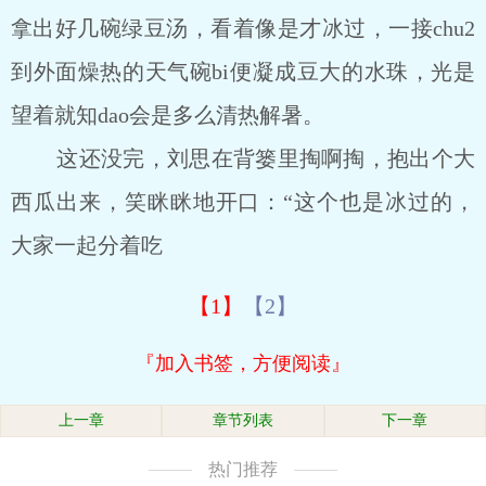
拿出好几碗绿豆汤，看着像是才冰过，一接chu2
到外面燥热的天气碗bi便凝成豆大的水珠，光是
望着就知dao会是多么清热解暑。
这还没完，刘思在背篓里掏啊掏，抱出个大
西瓜出来，笑眯眯地开口：“这个也是冰过的，
大家一起分着吃
【1】
【2】
『加入书签，方便阅读』
上一章
章节列表
下一章
热门推荐