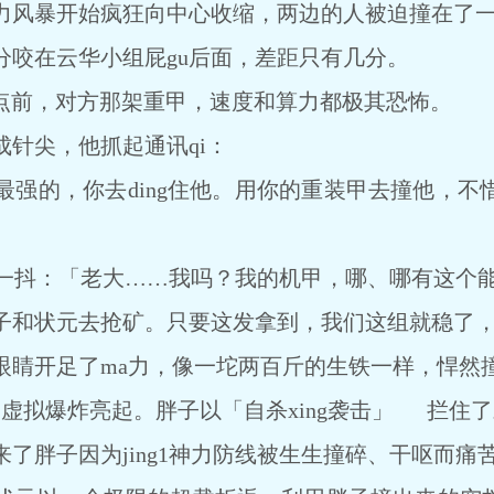
风暴开始疯狂向中心收缩，两边的人被迫撞在了
在云华小组屁gu后面，差距只有几分。
点前，对方那架重甲，速度和算力都极其恐怖。
尖，他抓起通讯qi：
的，你去ding住他。用你的重装甲去撞他，不
u一抖：「老大……我吗？我的机甲，哪、哪有这个
和状元去抢矿。只要这发拿到，我们这组就稳了，
开足了ma力，像一坨两百斤的生铁一样，悍然
爆炸亮起。胖子以「自杀xing袭击」 拦住了
胖子因为jing1神力防线被生生撞碎、干呕而痛