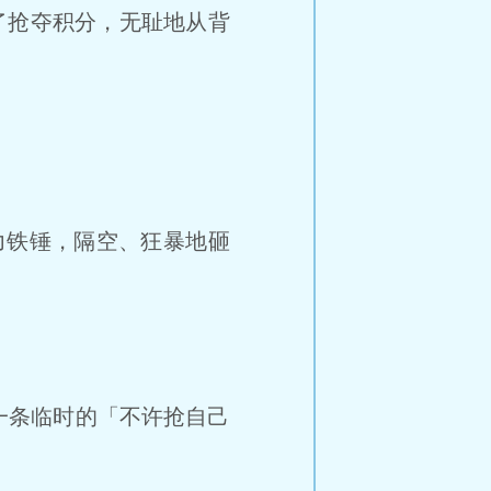
了抢夺积分，无耻地从背
。
力铁锤，隔空、狂暴地砸
条临时的「不许抢自己