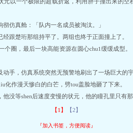
以一个极限的超载折返，利用胖子撞出来的空档
彻仿真舱：「队内一名成员被淘汰。」
经跟楚珩那组持平了。两组也终于正面撞上了。
圈，最后一块高能资源在圆心chu1缓缓成型
。
动手，仿真系统突然无预警地刷出了一场巨大的宇
liu化作漫天惨白的白芒，劈tou盖脸地砸了下来。
没等shen后速度变慢的状元，他的瞳孔里只有那
【1】
【2】
『加入书签，方便阅读』