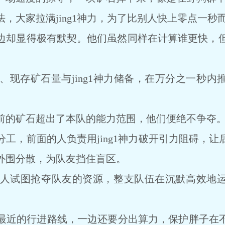
大家拉满jing1神力，为了比别人快上零点一秒
显得极有默契。他们虽然同样在计算谁更快，但内bu
存矿石量与jing1神力储备，在万分之一秒内
的矿石超出了本队的能力范围，他们便绝不争夺
，前面的人负责用jing1神力破开引力阻碍，让
外围分散，为队友挡住盲区。
试图抢夺队友的资源，整支队伍在沉默高效地运
近的行进路线，一边还要分出算力，保护胖子在不