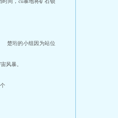
时间，cu暴地将矿石锁
。 楚珩的小组因为站位
宙风暴。
个