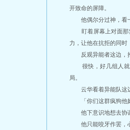
开致命的屏障。
他偶尔分过神，看一
盯着屏幕上对面那套li
力，让他在抗拒的同时
反观异能者这边，抢
很快，好几组人就因为
局。
云华看着异能队这边
「你们这群疯狗他妈
他下意识地想去协调整t
他只能咬牙作罢，心