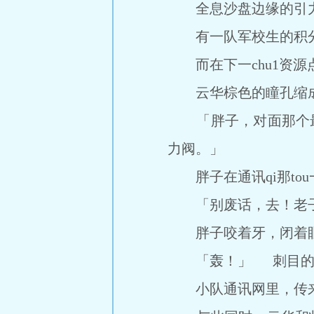
全息沙盘边缘的引力
有一队军校生的积分咬
而在下一chu1资源
云华棕色的瞳孔缩成针
「胖子，对面那个最强
力阀。」
胖子在通讯qi那to
「别废话，去！老子
胖子咬着牙，闭着眼睛
「轰！」 刺目的虚拟
小队通讯网里，传来了