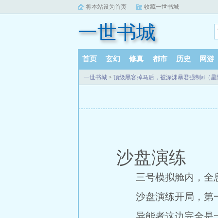
将本站设为首页
收藏一世书城
一世书城
首页
玄幻
修真
都市
历史
网游
一世书城
>
顶级黑客掉马后，被深渊暴君强制ai（星际 
沙盘演练
三号模拟舱内，全息
沙盘演练开局，第一
异能者这边完全是一