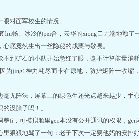
眼对面军校生的情况。
u畅、冰冷的pei合，云华的xiong口无端地颤
，心底竟然生出一丝隐秘的战栗与敬畏。
不到矿石的小队开始急红了眼，毫不计算能量消耗
jing1神力耗尽而卡在原地，防护矩阵一收缩
毫无阵法，屏幕上的绿色生还光点越来越少，手心
的没脑子吗！」
i，可模拟舱里gen本没有公开通讯的权限，ge
里狠狠地骂了一句：老子下次一定要他妈的安排好