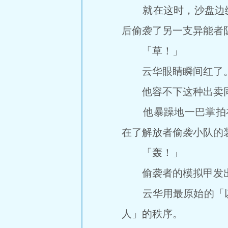
就在这时，沙盘边缘，
后偷袭了另一支异能者
「草！」
云华眼睛瞬间红了
他容不下这种出卖同
他暴躁地一巴掌拍在控
在了解放者偷袭小队的
「轰！」
偷袭者的模拟甲发出不
云华用最原始的「以
人」的秩序。