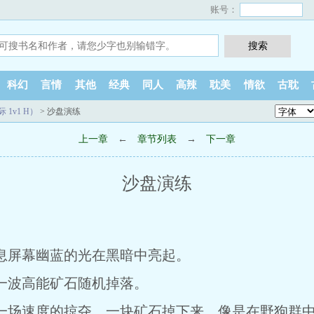
账号：
科幻
言情
其他
经典
同人
高辣
耽美
情欲
古耽
1v1 H）
> 沙盘演练
上一章
←
章节列表
→
下一章
沙盘演练
屏幕幽蓝的光在黑暗中亮起。
波高能矿石随机掉落。
场速度的掠夺，一块矿石掉下来，像是在野狗群中