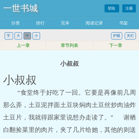
一世书城
登陆
注册
分类
排行
完本
阅读记录
书架
字:
大
中
小
护眼
关灯
上一章
章节列表
下一章
小叔叔
小叔叔
“食堂终于好吃了一回。它要是再像前几周
那么弄，土豆泥拌面土豆块焖肉土豆丝炒肉油炸
土豆片，我就得跟家里说想办走读了。” 谢栖
白翻捡菜里的肉片，夹了几片给她，其他的则送