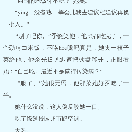
“周围的米饭你不吃？”她笑。
“ying。没煮熟。等会儿我去建议栏建议再换
一批人。”
“别了吧你。”季瓷笑他，他菜都吃完了，一
个劲啃白米饭，不咯hou咙吗真是，她夹一筷子
菜给他，他余光扫见迅速把铁盘移开，正眼看
她：“自己吃。最近不是盛行传染病？”
“服了。”她很无语，他那菜她好歹吃了一
半。
她什么没说，这人倒反咬她一口。
吃了饭逛校园超市蹭空调。
天热。