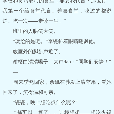
学校和贪污取巧的食堂，非要我代言？那也行，
我第一个给食堂代言。善喜食堂，吃过的都说
烂。吃一次――走读一生。”
班里的人哄笑大笑。
“玩尬的是吧。”季瓷斜着眼睛嘲讽他。
教室外的脚步声近了。
谢栖白清清嗓子，大声dao：“同学们安静！”
―
周末季瓷回家，余姚在沙发上啃苹果，看她
回来了，笑得温和可亲。
“瓷瓷，晚上想吃点什么呢？”
“都可以。算了……让我想想――想吃火锅