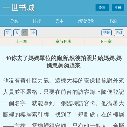
一世书城
登陆
注册
分类
排行
完本
阅读记录
书架
字:
大
中
小
护眼
关灯
上一章
章节列表
下一章
40你去了媽媽單位的廁所,然後拍照片給媽媽,媽
媽急匆匆趕來
他沒有費什麼力氣。這棟大樓的安保措施對外來
人員並不嚴格，只要在前台的訪客簿上隨便登記
一個名字，就能拿到一張臨時訪客卡。他循著大
廳裡的樓層索引牌，找到了「規劃處」在的樓層
——六樓。電梯裡很安靜，只有他一個人。金屬