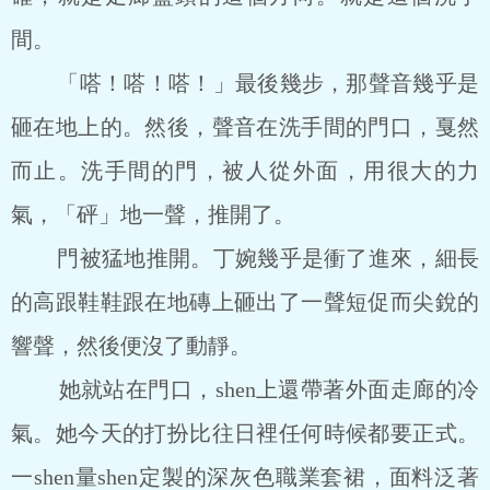
間。
「嗒！嗒！嗒！」最後幾步，那聲音幾乎是
砸在地上的。然後，聲音在洗手間的門口，戛然
而止。洗手間的門，被人從外面，用很大的力
氣，「砰」地一聲，推開了。
門被猛地推開。丁婉幾乎是衝了進來，細長
的高跟鞋鞋跟在地磚上砸出了一聲短促而尖銳的
響聲，然後便沒了動靜。
她就站在門口，shen上還帶著外面走廊的冷
氣。她今天的打扮比往日裡任何時候都要正式。
一shen量shen定製的深灰色職業套裙，面料泛著