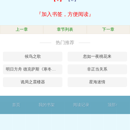
『加入书签，方便阅读』
上一章
章节列表
下一章
热门推荐
候鸟之歌
忽如一夜桃花来
明日方舟 德克萨斯《寒冬信使的特殊任务》
非正当关系
诡局之震楼器
星海迷情
首页
我的书架
阅读记录
顶部↑