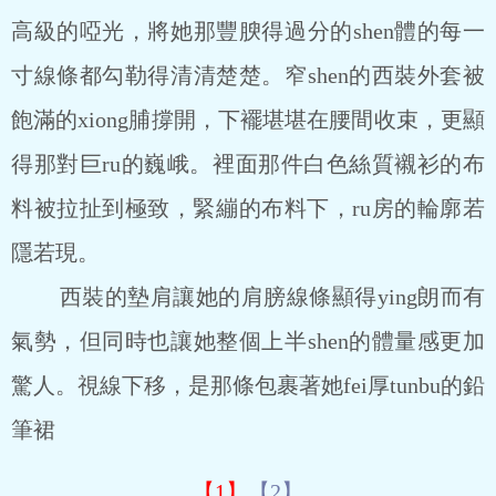
高級的啞光，將她那豐腴得過分的shen體的每一
寸線條都勾勒得清清楚楚。窄shen的西裝外套被
飽滿的xiong脯撐開，下襬堪堪在腰間收束，更顯
得那對巨ru的巍峨。裡面那件白色絲質襯衫的布
料被拉扯到極致，緊繃的布料下，ru房的輪廓若
隱若現。
西裝的墊肩讓她的肩膀線條顯得ying朗而有
氣勢，但同時也讓她整個上半shen的體量感更加
驚人。視線下移，是那條包裹著她fei厚tunbu的鉛
筆裙
【1】
【2】