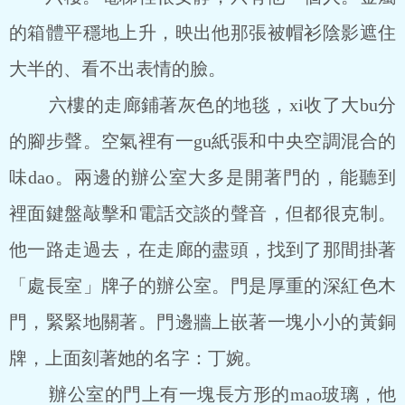
的箱體平穩地上升，映出他那張被帽衫陰影遮住
大半的、看不出表情的臉。
六樓的走廊鋪著灰色的地毯，xi收了大bu分
的腳步聲。空氣裡有一gu紙張和中央空調混合的
味dao。兩邊的辦公室大多是開著門的，能聽到
裡面鍵盤敲擊和電話交談的聲音，但都很克制。
他一路走過去，在走廊的盡頭，找到了那間掛著
「處長室」牌子的辦公室。門是厚重的深紅色木
門，緊緊地關著。門邊牆上嵌著一塊小小的黃銅
牌，上面刻著她的名字：丁婉。
辦公室的門上有一塊長方形的mao玻璃，他