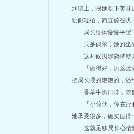
到
上，喂她吃下美味
腰侧轻拍，简直像在哄
局长
慢慢平缓
只是偶尔，她的坐
这时候贝娜黛特就会
「
得好，
这麽
把局长喂的饱饱的，还
香草牛
口味，
「小傢伙，你在疗程
她承受很多，确实值得
这就足够局长心情轻