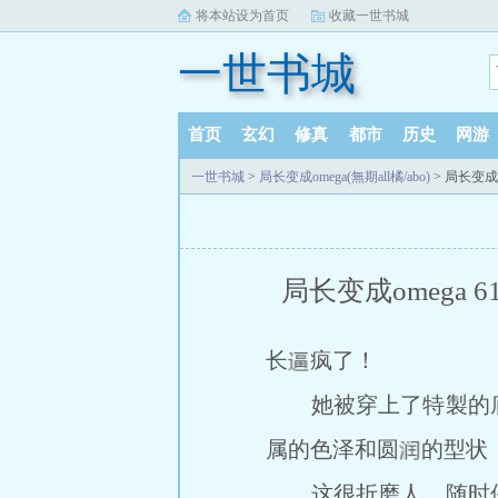
将本站设为首页
收藏一世书城
一世书城
首页
玄幻
修真
都市
历史
网游
一世书城
>
局长变成omega(無期all橘/abo)
> 局长变成
局长变成omega
长
疯了！
她被穿上了特製的
属的色泽和圆
的型状
这很折磨人，随时保