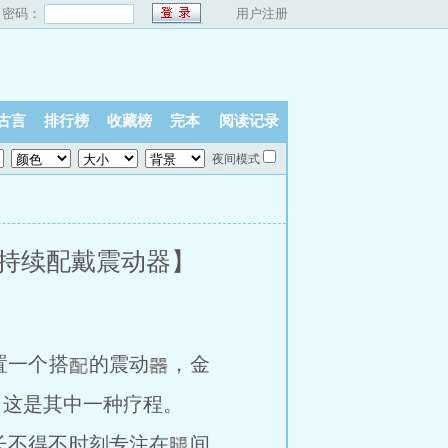
密码：
用户注册
古言
排行榜
收藏榜
完本
阅读记录
夜间模式
o，持续配戴震动器】
置一个搭
的震动
，金
，这是其中一种疗程。
不得不时刻专注在
间