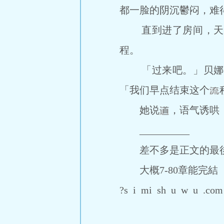
都一脸的阴沉鬱闷，难
直到进了房间，天色
程。
「过来吧。」贝娜黛
「我们早点结束这个
她说
，语气诱哄
__________
差不多是正文的最
大概7-80章能完結
?s i mi sh u w u .com