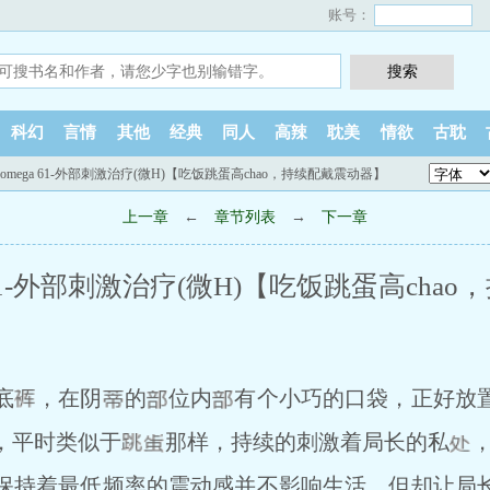
账号：
科幻
言情
其他
经典
同人
高辣
耽美
情欲
古耽
omega 61-外部刺激治疗(微H)【吃饭跳蛋高chao，持续配戴震动器】
上一章
←
章节列表
→
下一章
 61-外部刺激治疗(微H)【吃饭跳蛋高cha
底
，在阴
的
位内
有个小巧的口袋，正好放
，平时类似于
那样，持续的刺激着局长的私
持着最低频率的震动感并不影响生活，但却让局长