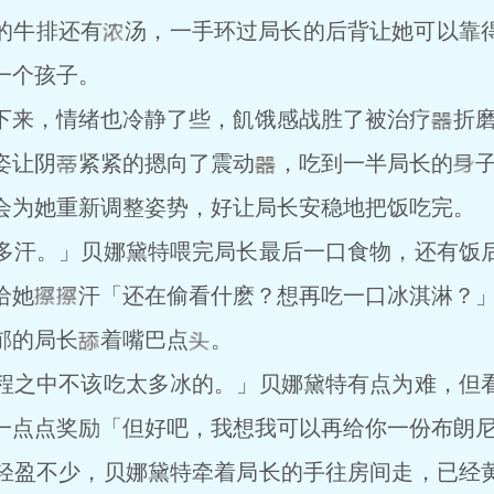
的牛排还有
汤，一手环过局长的后背让她可以靠
一个孩子。
下来，情绪也冷静了些，飢饿感战胜了被治疗
折
姿让阴
紧紧的摁向了震动
，吃到一半局长的
子
为她重新调整姿势，好让局长安稳地把饭吃完。
多汗。」贝娜黛特喂完局长最后一口食物，还有饭
给她
汗「还在偷看什麽？想再吃一口冰淇淋？
郁的局长
着嘴巴点
。
之中不该吃太多冰的。」贝娜黛特有点为难，但看
一点点奖励「但好吧，我想我可以再给你一份布朗
盈不少，贝娜黛特牵着局长的手往房间走，已经黄