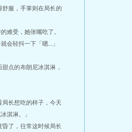
得舒服，手掌则在局长的
磨的难受，她张嘴吃了。
就会轻抖一下「嗯...」
后甜点的布朗尼冰淇淋，
」
局长想吃的样子，今天
尼冰淇淋。」
昏了，往常这时候局长